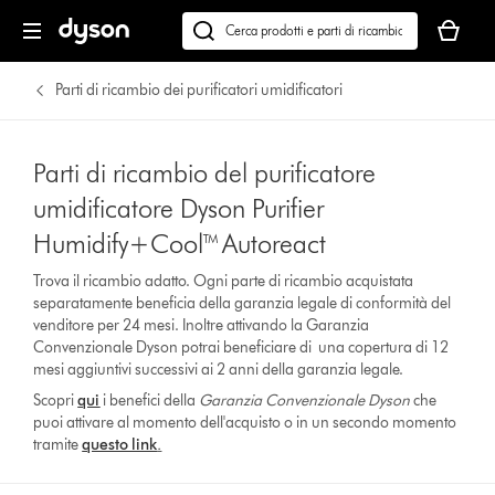
Il
carrello
Cerca
è
su
vuoto
dyson.it
Parti di ricambio dei purificatori umidificatori
Parti di ricambio del purificatore
umidificatore Dyson Purifier
Humidify+Cool™ Autoreact
Trova il ricambio adatto. Ogni parte di ricambio acquistata
separatamente beneficia della garanzia legale di conformità del
venditore per 24 mesi. Inoltre attivando la Garanzia
Convenzionale Dyson potrai beneficiare di una copertura di 12
mesi aggiuntivi successivi ai 2 anni della garanzia legale.
Scopri
qui
i benefici della
Garanzia Convenzionale Dyson
che
puoi attivare al momento dell'acquisto o in un secondo momento
tramite
questo link
.