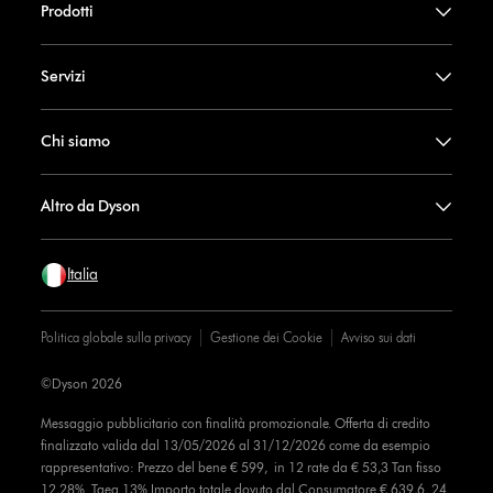
Prodotti
Servizi
Chi siamo
Altro da Dyson
Italia
Politica globale sulla privacy
Gestione dei Cookie
Avviso sui dati
©Dyson 2026
Messaggio pubblicitario con finalità promozionale. Offerta di credito
finalizzato valida dal 13/05/2026 al 31/12/2026 come da esempio
rappresentativo: Prezzo del bene € 599, in 12 rate da € 53,3 Tan fisso
12,28% Taeg 13% Importo totale dovuto dal Consumatore € 639,6, 24