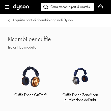
Il
carrello
Cerca
è
su
vuoto
dyson.it
Acquista parti di ricambio originali Dyson
Ricambi per cuffie
Trova il tuo modello:
Cuffie Dyson OnTrac™
Cuffie Dyson Zone™ con
purificazione dell'aria