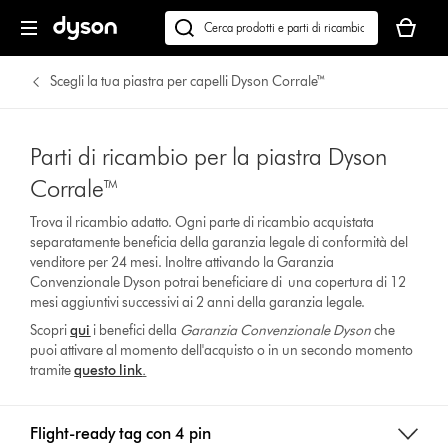
Il
carrello
Cerca
è
su
vuoto
dyson.it
Scegli la tua piastra per capelli Dyson Corrale™
Parti di ricambio per la piastra Dyson
Corrale™
Trova il ricambio adatto. Ogni parte di ricambio acquistata
separatamente beneficia della garanzia legale di conformità del
venditore per 24 mesi. Inoltre attivando la Garanzia
Convenzionale Dyson potrai beneficiare di una copertura di 12
mesi aggiuntivi successivi ai 2 anni della garanzia legale.
Scopri
qui
i benefici della
Garanzia Convenzionale Dyson
che
puoi attivare al momento dell'acquisto o in un secondo momento
tramite
questo link
.
Flight-ready tag con 4 pin