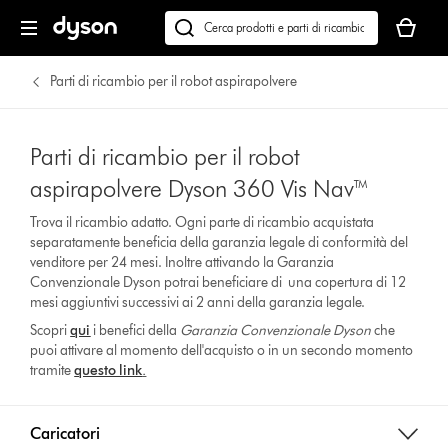
Il
carrello
Cerca
è
su
vuoto
dyson.it
Parti di ricambio per il robot aspirapolvere
Parti di ricambio per il robot
aspirapolvere Dyson 360 Vis Nav™
Trova il ricambio adatto. Ogni parte di ricambio acquistata
separatamente beneficia della garanzia legale di conformità del
venditore per 24 mesi. Inoltre attivando la Garanzia
Convenzionale Dyson potrai beneficiare di una copertura di 12
mesi aggiuntivi successivi ai 2 anni della garanzia legale.
Scopri
qui
i benefici della
Garanzia Convenzionale Dyson
che
puoi attivare al momento dell'acquisto o in un secondo momento
tramite
questo link
.
Caricatori