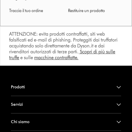
Traccia il tuo ordine
Restituire un prodotto
ATTENZIONE: evita prodotti contraffatti, siti web
falsificati ed e-mail di phishing. Proteggiti dai truffatori
acquistando solo direttamente da Dyson.it e dai
rivenditori autorizzati di terze parti.
Scopri di più sulle
truffe
e sulle
macchine contraffatte.
Prodotti
Servizi
Chi siamo