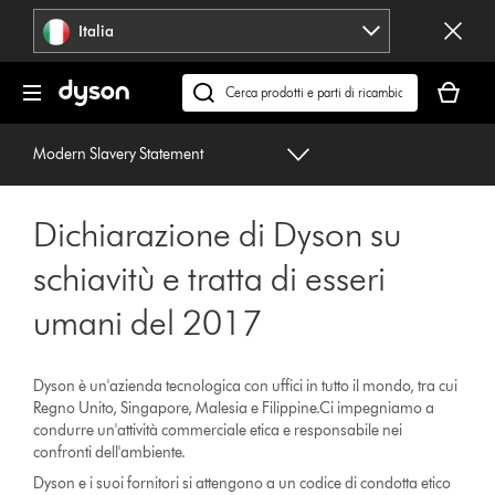
Salta
Italia
navigazione
Il
carrello
Cerca
è
su
vuoto
dyson.it
Modern Slavery Statement
Dichiarazione di Dyson su
schiavitù e tratta di esseri
umani del 2017
Dyson è un'azienda tecnologica con uffici in tutto il mondo, tra cui
Regno Unito, Singapore, Malesia e Filippine.Ci impegniamo a
condurre un'attività commerciale etica e responsabile nei
confronti dell'ambiente.
Dyson e i suoi fornitori si attengono a un codice di condotta etico