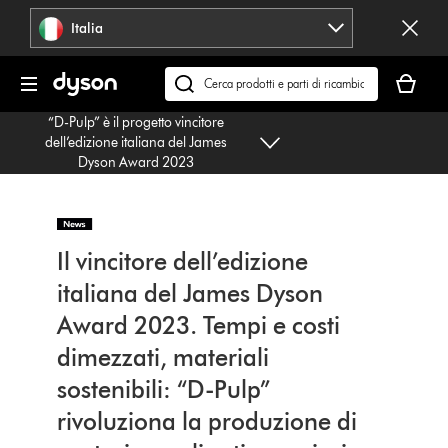
Salta
Italia
navigazione
Il
carrello
Cerca
è
su
“D-Pulp” è il progetto vincitore
vuoto
dyson.it
dell’edizione italiana del James
Dyson Award 2023
Il vincitore dell’edizione
italiana del James Dyson
Award 2023.
Tempi e costi
dimezzati, materiali
sostenibili: “D-Pulp”
rivoluziona la produzione di