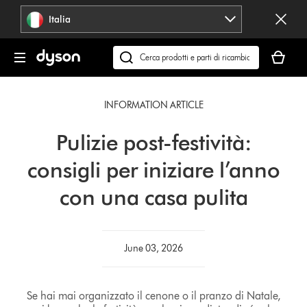
Salta
Italia
navigazione
Il
carrello
Cerca
è
su
vuoto
dyson.it
INFORMATION ARTICLE
Pulizie post-festività:
consigli per iniziare l’anno
con una casa pulita
June 03, 2026
Se hai mai organizzato il cenone o il pranzo di Natale,