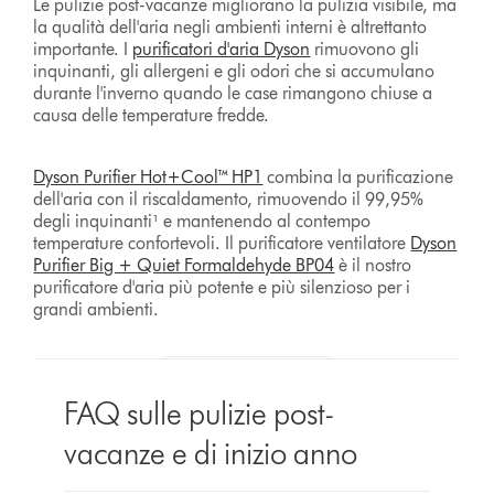
Le pulizie post-vacanze migliorano la pulizia visibile, ma
la qualità dell'aria negli ambienti interni è altrettanto
importante. I
purificatori d'aria Dyson
rimuovono gli
inquinanti, gli allergeni e gli odori che si accumulano
durante l'inverno quando le case rimangono chiuse a
causa delle temperature fredde.
Dyson Purifier Hot+Cool™ HP1
combina la purificazione
dell'aria con il riscaldamento, rimuovendo il 99,95%
degli inquinanti¹ e mantenendo al contempo
temperature confortevoli. Il purificatore ventilatore
Dyson
Purifier Big + Quiet Formaldehyde BP04
è il nostro
purificatore d'aria più potente e più silenzioso per i
grandi ambienti.
FAQ sulle pulizie post-
vacanze e di inizio anno