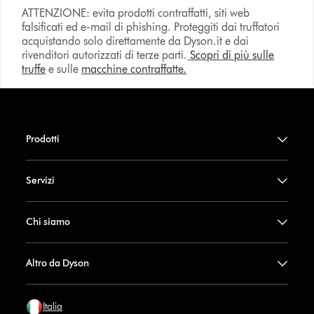
ATTENZIONE: evita prodotti contraffatti, siti web
falsificati ed e-mail di phishing. Proteggiti dai truffatori
acquistando solo direttamente da Dyson.it e dai
rivenditori autorizzati di terze parti.
Scopri di più sulle
truffe
e sulle
macchine contraffatte.
Prodotti
Servizi
Chi siamo
Altro da Dyson
Italia