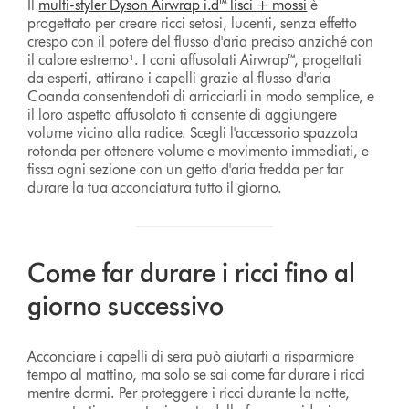
Il
multi-styler Dyson Airwrap i.d™ lisci + mossi
è
progettato per creare ricci setosi, lucenti, senza effetto
crespo con il potere del flusso d'aria preciso anziché con
il calore estremo¹. I coni affusolati Airwrap™, progettati
da esperti, attirano i capelli grazie al flusso d'aria
Coanda consentendoti di arricciarli in modo semplice, e
il loro aspetto affusolato ti consente di aggiungere
volume vicino alla radice. Scegli l'accessorio spazzola
rotonda per ottenere volume e movimento immediati, e
fissa ogni sezione con un getto d'aria fredda per far
durare la tua acconciatura tutto il giorno.
Come far durare i ricci fino al
giorno successivo
Acconciare i capelli di sera può aiutarti a risparmiare
tempo al mattino, ma solo se sai come far durare i ricci
mentre dormi. Per proteggere i ricci durante la notte,