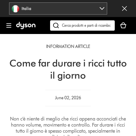
Salta
Italia
navigazione
Il
carrello
Cerca
è
su
vuoto
dyson.it
INFORMATION ARTICLE
Come far durare i ricci tutto
il giorno
June 02, 2026
Non c'è niente di meglio che ricci appena acconciati che
hanno volume, movimento e controllo. Far durare i ricci
tutto il giorno è spesso complicato, specialmente in