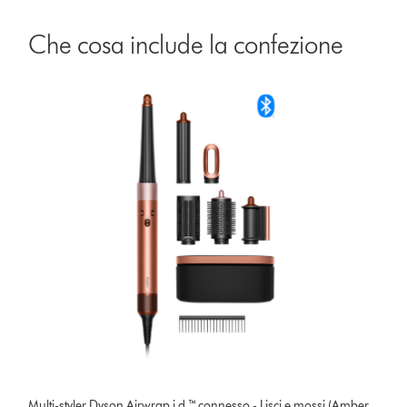
Che cosa include la confezione
Multi-styler Dyson Airwrap i.d.™ connesso - Lisci e mossi (Amber