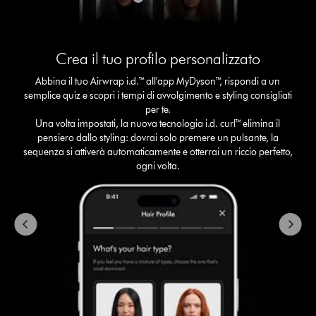
This
is
Crea il tuo profilo personalizzato
a
carousel
Abbina il tuo Airwrap i.d.™ all'app MyDyson™, rispondi a un
with
semplice quiz e scopri i tempi di avvolgimento e styling consigliati
slides.
per te.
Use
Una volta impostati, la nuova tecnologia i.d. curl™ elimina il
Next
pensiero dallo styling: dovrai solo premere un pulsante, la
and
sequenza si attiverà automaticamente e otterrai un riccio perfetto,
Previous
ogni volta.
buttons
to
navigate,
or
jump
to
a
slide
with
the
slide