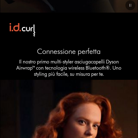
Video
Transcript
Connessione perfetta
Il nostro primo multi-styler asciugacapelli Dyson
Airwrap™ con tecnologia wireless Bluetooth®. Uno
styling più facile, su misura per te.
This
is
a
carousel
with
slides.
Use
Next
and
Previous