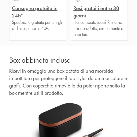
Consegna gratuita in
Resi gratuiti entro 30
24h*
giorni
Spedizione gratuita per tutti gli
Hai cambiato idea? Ritiriamo
ordini superiori a 40€
noi il prodotto, direttamente a
casa tua.
Box abbinata inclusa
Ricevi in omaggio una box dotata di una morbida
imbottitura per proteggere il tuo styler da ammaccature e
graffi. Con coperchio rimovibile da poter riporre sotto la
box mentre usi il prodotto.