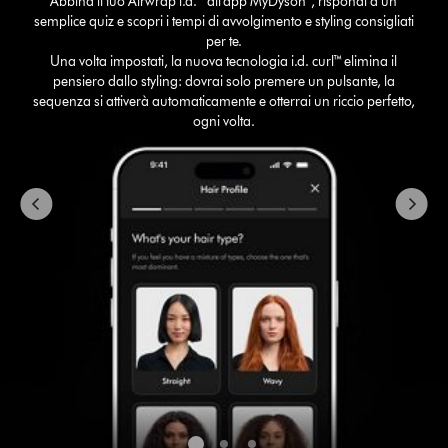
Abbina il tuo Airwrap i.d.™ all'app MyDyson™, rispondi a un
with
semplice quiz e scopri i tempi di avvolgimento e styling consigliati
slides.
per te.
Use
Una volta impostati, la nuova tecnologia i.d. curl™ elimina il
Next
pensiero dallo styling: dovrai solo premere un pulsante, la
and
sequenza si attiverà automaticamente e otterrai un riccio perfetto,
Previous
ogni volta.
buttons
to
navigate,
or
jump
to
a
slide
with
the
slide
dots.