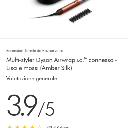
Recensioni fornite da Bazaarvoice
Multi-styler Dyson Airwrap i.d.™ connesso -
Lisci e mossi (Amber Silk)
Valutazione generale
3.9 stelle su 5 da 4003 Ratings
3.9
/5
4003 Ratings