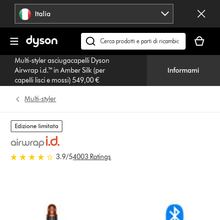
Salta
Italia
navigazione
Il
carrello
Cerca
è
su
Multi-styler asciugacapelli Dyson
vuoto
dyson.it
Airwrap i.d.™ in Amber Silk (per
Informami
capelli lisci e mossi) 549,00 €
Multi-styler
Edizione limitata
3.9 stelle su 5 da 4003 Ratings
3.9
/5
4003 Ratings