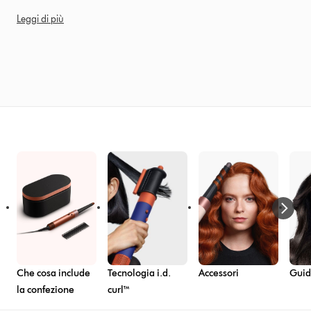
Leggi di più
Che cosa include
Tecnologia i.d.
Accessori
Guide
la confezione
curl™