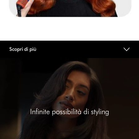
Scopri di più
Apri
trascrizione
video
Infinite possibilità di styling