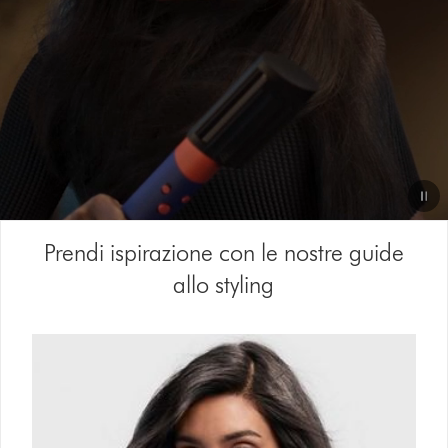
Video
Prendi ispirazione con le nostre guide
Transcript
allo styling