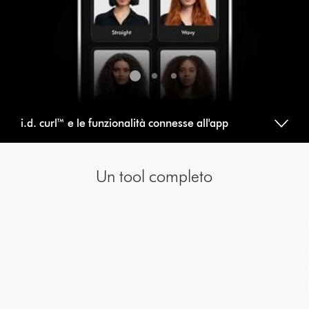
dots.
i.d. curl™ e le funzionalità connesse all'app
Un tool completo
This
is
a
carousel
with
slides.
Use