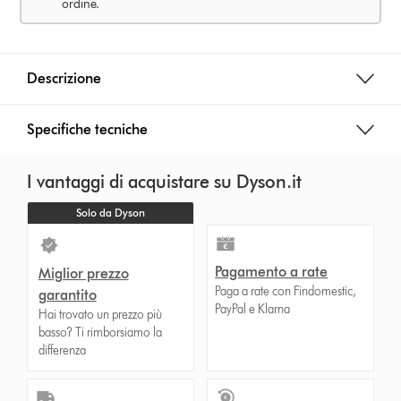
ordine.
Descrizione
Specifiche tecniche
I vantaggi di acquistare su Dyson.it
Solo da Dyson
Pagamento a rate
Miglior prezzo
Paga a rate con Findomestic,
garantito
PayPal e Klarna
Hai trovato un prezzo più
basso? Ti rimborsiamo la
differenza