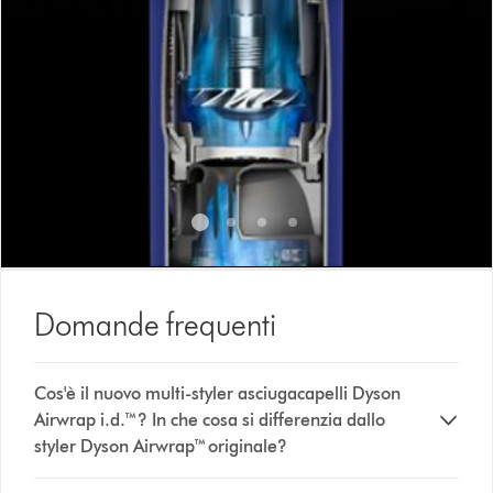
a
slide
with
the
slide
dots.
Domande frequenti
Cos'è il nuovo multi-styler asciugacapelli Dyson
Airwrap i.d.™? In che cosa si differenzia dallo
styler Dyson Airwrap™ originale?