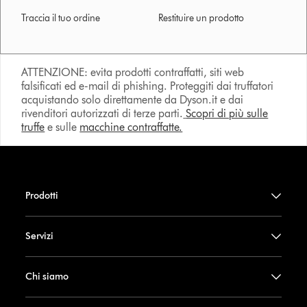
Traccia il tuo ordine
Restituire un prodotto
ATTENZIONE: evita prodotti contraffatti, siti web
falsificati ed e-mail di phishing. Proteggiti dai truffatori
acquistando solo direttamente da Dyson.it e dai
rivenditori autorizzati di terze parti.
Scopri di più sulle
truffe
e sulle
macchine contraffatte.
Prodotti
Servizi
Chi siamo