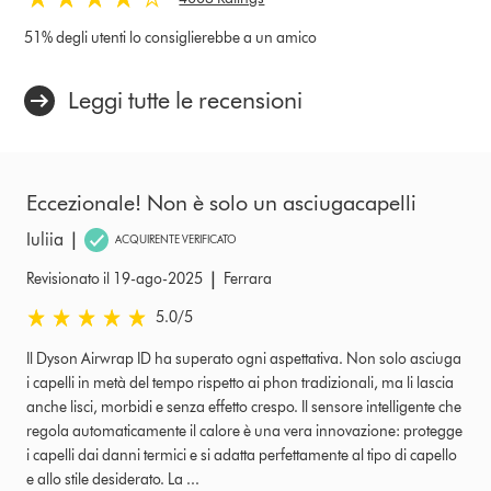
51% degli utenti lo consiglierebbe a un amico
Leggi tutte le recensioni
Eccezionale! Non è solo un asciugacapelli
|
Iuliia
ACQUIRENTE VERIFICATO
|
Revisionato il 19-ago-2025
Ferrara
5.0 stelle su 5 da Revisionato il 19-ago-2025 Ratings
5.0
/5
Il Dyson Airwrap ID ha superato ogni aspettativa. Non solo asciuga
i capelli in metà del tempo rispetto ai phon tradizionali, ma li lascia
anche lisci, morbidi e senza effetto crespo. Il sensore intelligente che
regola automaticamente il calore è una vera innovazione: protegge
i capelli dai danni termici e si adatta perfettamente al tipo di capello
e allo stile desiderato. La ...