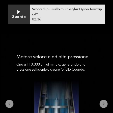
Scopri di più sullo multi-styler Dyson Airwrap
i.d™
Guarda
02:36
This
is
a
carousel
Motore veloce e ad alta pressione
with
slides.
Gira a 110.000 giri al minuto, generando una
Use
pressione sufficiente a creare l'effetto Coanda.
Next
and
Previous
buttons
to
navigate,
or
jump
to