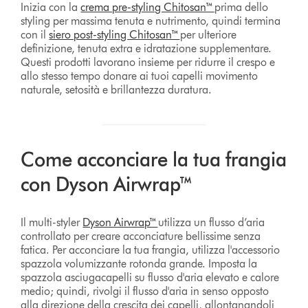
Inizia con la
crema pre-styling Chitosan™
prima dello
styling per massima tenuta e nutrimento, quindi termina
con il
siero post-styling Chitosan™
per ulteriore
definizione, tenuta extra e idratazione supplementare.
Questi prodotti lavorano insieme per ridurre il crespo e
allo stesso tempo donare ai tuoi capelli movimento
naturale, setosità e brillantezza duratura.
Come acconciare la tua frangia
con Dyson Airwrap™
Il multi-styler
Dyson Airwrap™
utilizza un flusso d’aria
controllato per creare acconciature bellissime senza
fatica. Per acconciare la tua frangia, utilizza l'accessorio
spazzola volumizzante rotonda grande. Imposta la
spazzola asciugacapelli su flusso d'aria elevato e calore
medio; quindi, rivolgi il flusso d'aria in senso opposto
alla direzione della crescita dei capelli, allontanandoli