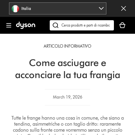
Salta
Italia
navigazione
Il
carrello
Cerca
è
su
vuoto
dyson.it
ARTICOLO INFORMATIVO
Come asciugare e
acconciare la tua frangia
March 19, 2026
Tutte le frange hanno una cosa in comune, che siano a
tendina, asimmetriche o con taglio dritto: raramente
cadono sulla fronte come vorremmo senza un piccolo