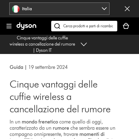
Salta
Italia
navigazione
Il
carrello
Cerca
è
su
Cinque vantaggi delle cuffie
vuoto
dyson.it
wireless a cancellazione del rumore
| Dyson IT
Guida |
19 settembre 2024
Cinque vantaggi delle
cuffie wireless a
cancellazione del rumore
In un
mondo frenetico
come quello di oggi,
caratterizzato da un
rumore
che sembra essere un
compagno onnipresente, trovare
momenti di