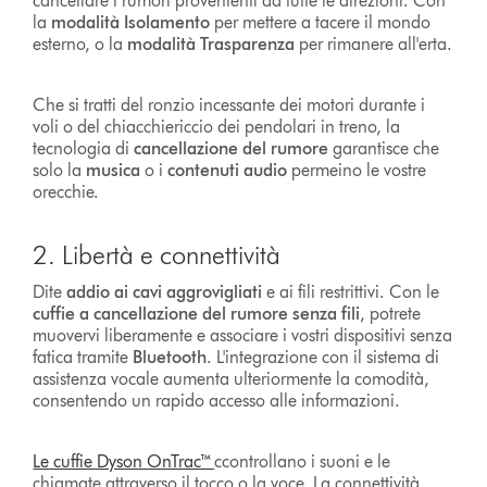
cancellare i rumori provenienti da tutte le direzioni. Con
la
modalità Isolamento
per mettere a tacere il mondo
esterno, o la
modalità Trasparenza
per rimanere all'erta.
Che si tratti del ronzio incessante dei motori durante i
voli o del chiacchiericcio dei pendolari in treno, la
tecnologia di
cancellazione del rumore
garantisce che
solo la
musica
o i
contenuti audio
permeino le vostre
orecchie.
2. Libertà e connettività
Dite
addio ai cavi aggrovigliati
e ai fili restrittivi. Con le
cuffie a cancellazione del rumore
senza fili
, potrete
muovervi liberamente e associare i vostri dispositivi senza
fatica tramite
Bluetooth
. L'integrazione con il sistema di
assistenza vocale aumenta ulteriormente la comodità,
consentendo un rapido accesso alle informazioni.
Le cuffie Dyson OnTrac™
ccontrollano i suoni e le
chiamate attraverso il tocco o la voce. La connettività