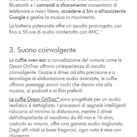
Bluetooth e i
comandi a sfioramento
consentono di
telefonare a mani libere,
accedere a Siri o all'assistente
Google
e gestire la musica in movimento.
La batteria potenziata offre un ascolto prolungato, con
fino a 55 ore di audio ininterrotto con ANC.¹
3. Suono coinvolgente
Le
cuffie over-ear
a cancellazione del rumore come le
Dyson OnTrac offrono un'esperienza di ascolto
coinvolgente. Grazie a driver ad alta precisione e a
tecnologie di elaborazione audio avanzate, le cuffie
offrono paesaggi sonori ricchi che danno vita alla
musica, ai podcast e ai film preferiti
Le cuffie Dyson OnTrac™
sono progettate per un audio
realistico e dettagliato. I processori di segnale intelligenti
riducono al minimo la distorsione, mentre il driver
dell'altoparlante al neodimio da 40 mm e 16 ohm,
costruito su misura, offre una gamma audio migliorata.
Dagli alti nitidi ai bassi fragorosi, ogni nota è resa con
chiarezza.