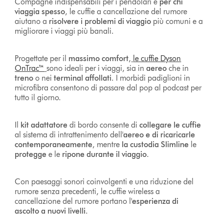
Compagne indispensabili per i pendolari e
per chi
viaggia spesso
, le cuffie a cancellazione del rumore
aiutano a
risolvere i problemi di viaggio
più comuni e a
migliorare i viaggi più banali.
Progettate per il
massimo comfort
,
le cuffie Dyson
OnTrac™
sono ideali per i viaggi, sia in
aereo
che in
treno
o nei
terminal affollati
. I morbidi padiglioni in
microfibra consentono di passare dal pop al podcast per
tutto il giorno.
Il
kit adattatore
di bordo consente di
collegare le cuffie
al sistema di intrattenimento dell'
aereo e di ricaricarle
contemporaneamente
, mentre
la custodia Slimline
le
protegge
e le
ripone durante il viaggio
.
Con paesaggi sonori coinvolgenti e una riduzione del
rumore senza precedenti, le cuffie wireless a
cancellazione del rumore portano l'
esperienza di
ascolto a nuovi livelli
.