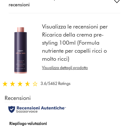
recensioni
button
from
the
list
Visualizza le recensioni per
to
Ricarica della crema pre-
show
styling 100ml (Formula
reviews
for
nutriente per capelli ricci o
that
molto ricci)
model
Visualizza dettagli prodotto
below
3.6
/5
462 Ratings
3.6
stelle
su
5
da
462
Ratings