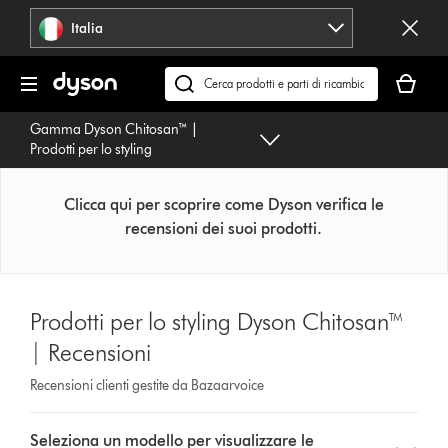
Salta
Italia
navigazione
Il
carrello
Cerca
è
su
Gamma Dyson Chitosan™ |
vuoto
dyson.it
Prodotti per lo styling
Clicca qui per scoprire come Dyson verifica le
recensioni dei suoi prodotti.
Prodotti per lo styling Dyson Chitosan™
| Recensioni
Recensioni clienti gestite da Bazaarvoice
Select
Seleziona un modello per visualizzare le
a