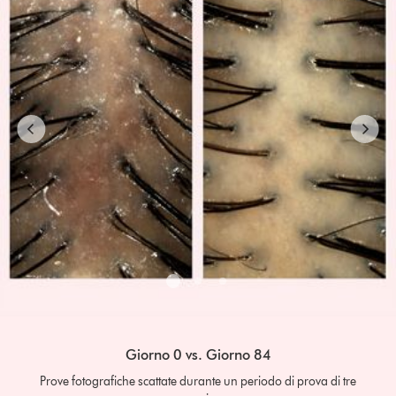
carousel
with
slides.
Use
Next
and
Previous
buttons
to
navigate,
or
jump
to
a
slide
with
the
slide
dots.
Giorno 0 vs. Giorno 84
Prove fotografiche scattate durante un periodo di prova di tre