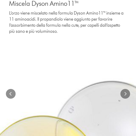
Miscela Dyson Amino11™
a
carousel
L’orzo viene miscelato nella formula Dyson Amino11™ insieme a
with
11 aminoacidi. Il propandiolo viene aggiunto per favorire
slides.
l’assorbimento della formula nella cute, per capelli dall’aspetto
Use
più sano e più voluminoso.
Next
and
Previous
buttons
to
navigate,
or
jump
to
a
slide
with
the
slide
dots.