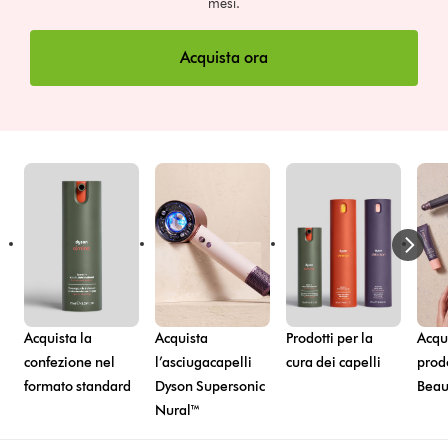
mesi.
Acquista ora
Acquista la
Acquista
Prodotti per la
Acqui
confezione nel
l’asciugacapelli
cura dei capelli
prod
formato standard
Dyson Supersonic
Beau
Nural™