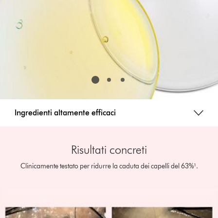
Ingredienti altamente efficaci
Risultati concreti
Clinicamente testato per ridurre la caduta dei capelli del 63%¹.
This
is
a