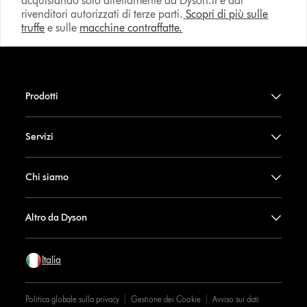
acquistando solo direttamente da Dyson.it e dai
rivenditori autorizzati di terze parti.
Scopri di più sulle
truffe
e sulle
macchine contraffatte.
Prodotti
Servizi
Chi siamo
Altro da Dyson
Italia
Politica globale sulla privacy
Gestione dei Cookie
Avviso sui dati