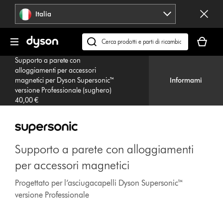
Salta
Italia
navigazione
Il
carrello
Cerca
è
su
Supporto a parete con
vuoto
dyson.it
alloggiamenti per accessori
magnetici per Dyson Supersonic™
Informami
versione Professionale (sughero)
40,00 €
Supporto a parete con alloggiamenti
per accessori magnetici
Progettato per l’asciugacapelli Dyson Supersonic™
versione Professionale