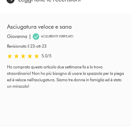
Asciugatura veloce e sana
|
Giovanna
ACQUIRENTE VERIFICATO
Revisionato il 23-ott-23
5.0 stelle su 5 da Revisionato il 23-ott-23 Ratings
5.0
/5
Ho comprato questo articolo due settimane fa e lo trovo
straordinario! Non ho più bisogno di usare la spazzola per la piega
ed è veloce nell’asciugatura. Siamo tre donne in famiglia ed è stato
un miracolo!