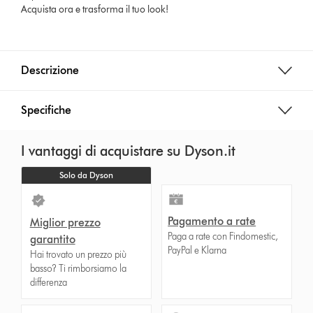
Acquista ora e trasforma il tuo look!
Descrizione
Specifiche
I vantaggi di acquistare su Dyson.it
Solo da Dyson
Pagamento a rate
Miglior prezzo
Paga a rate con Findomestic,
garantito
PayPal e Klarna
Hai trovato un prezzo più
basso? Ti rimborsiamo la
differenza