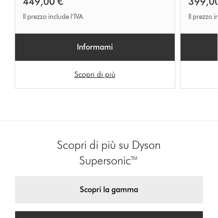
449,00 €
399,0
Il prezzo include l’IVA
Il prezzo i
Informami
Scopri di più
Scopri di più su Dyson
Supersonic™
Scopri la gamma