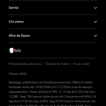
Servizi
Chi siamo
Altro da Dyson
Italia
Politica globale sulla privacy
Gestione dei Cookie
Avviso sui dati
©Dyson 2026
Messaggio pubblicitario con finalità promozionale. Offerta di credito
finalizzato valida dal 13/05/2026 al 31/12/2026 come da esempio
rappresentativo: Prezzo del bene € 599, in 12 rate da € 53,3 Tan fisso
12,28% Taeg 13% Importo totale dovuto dal Consumatore € 639,6, 24
rate da € 27,50 Tan fisso 9,49% Taeg 9,91% Importo totale dovuto dal
Consumatore € 660,00 e 36 rate da € 19,20 Tan fisso 9,54% Taeg