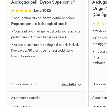
Asciugacapelli Dyson Supersonic™
Asciuga
Origin™ -
4.6 stelle su 5 da 8042 Ratings
4.6
/5
(8042)
(Config
• Asciugatura rapida. Senza danni da calore.
4.6 stelle
Progettato per tutte le tipologie di capelli.
• Asciugat
• Con controllo intelligente del calore che aiuta a
proteggere la luminosità dei tuoi capelli.
• Con cont
proteggere
• Accessori per tutte le tipologie di capelli inclusi.
Provalo per 30 giorni, se non sei soddisfatto
• 1 access
Dyson ti rimborsa.
30 giorni,
rimborsa.
5 accessori inclusi
Vedi tutto
1 accesso
Attualmente esaurito
Attualment