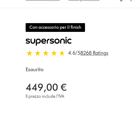
Con accessorio per il finish
4.6 stelle su 5 da 8268 Ratings
4.6
/5
8268 Ratings
Esaurito
449,00 €
Il prezzo include l’IVA