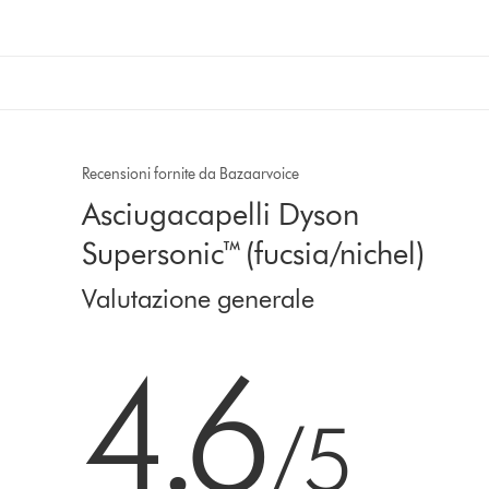
Recensioni fornite da Bazaarvoice
Asciugacapelli Dyson
Supersonic™ (fucsia/nichel)
Valutazione generale
4.6 stelle su 5 da 8268 Ratings
4.6
/5