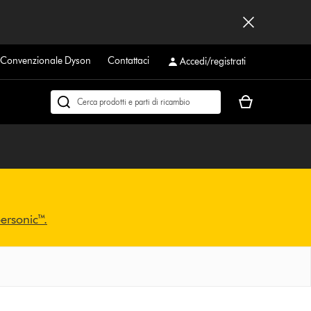
a Convenzionale Dyson
Contattaci
Accedi/registrati
Il
Cerca
carrello
su
è
dyson.it
vuoto
personic™.