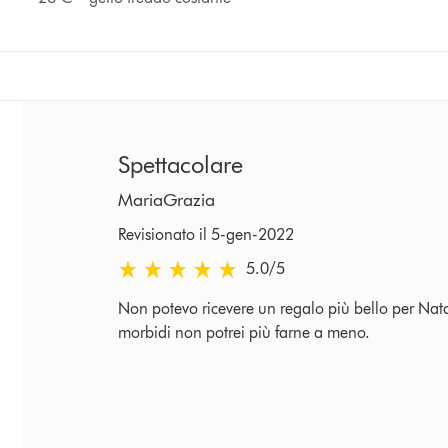
Spettacolare
MariaGrazia
Revisionato il 5-gen-2022
5.0 stelle su 5 da Revisionato il 5-gen-2022 Rati
5.0
/5
Non potevo ricevere un regalo più bello per Natal
morbidi non potrei più farne a meno.