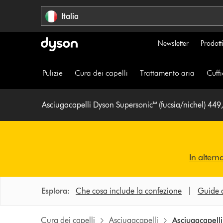
Salta
Italia
navigazione
Newsletter
Prodotti
Pulizie
Cura dei capelli
Trattamento aria
Cuffi
Asciugacapelli Dyson Supersonic™ (fucsia/nichel) 449
In altern
Esplora:
Che cosa include la confezione
|
Guide a
Cura dei capelli
Asciugacapelli
Asciugacapelli