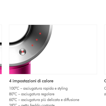
4 impostazioni di calore
100°C – asciugatura rapida e styling
G
80°C – asciugatura regolare
s
60°C – asciugatura più delicata e diffusione
28°C – getto freddo costante