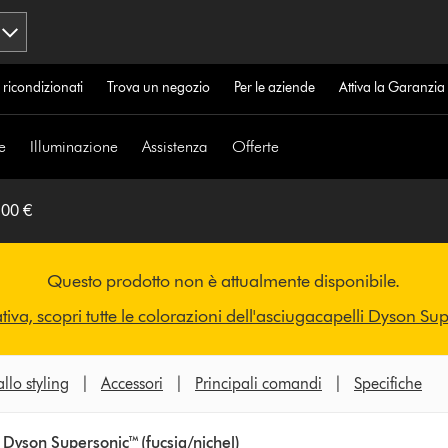
 ricondizionati
Trova un negozio
Per le aziende
Attiva la Garanzi
e
Illuminazione
Assistenza
Offerte
,00 €
Questo prodotto non è attualmente disponibile.
ativa, scopri tutte le colorazioni dell'asciugacapelli Dyson Su
llo styling
|
Accessori
|
Principali comandi
|
Specifiche
 Dyson Supersonic™ (fucsia/nichel)