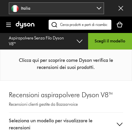
Salta
Italia
navigazione
Il
carrello
Cerca
è
su
Aspirapolvere Senza Filo Dyson
vuoto
dyson.it
Scegli il modello
V8™
Clicca qui per scoprire come Dyson verifica le
recensioni dei suoi prodotti.
Recensioni aspirapolvere Dyson V8™
Recensioni clienti gestite da Bazaarvoice
Select
Seleziona un modello per visualizzare le
a
recensioni
button