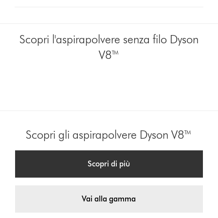
from
the
list
to
Scopri l'aspirapolvere senza filo Dyson
show
V8™
reviews
for
that
model
below
Scopri gli aspirapolvere Dyson V8™
Scopri di più
Vai alla gamma