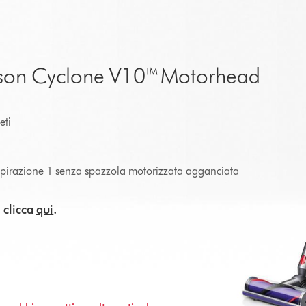
Dyson Cyclone V10™ Motorhead
eti
spirazione 1 senza spazzola motorizzata agganciata
i clicca
qui
.