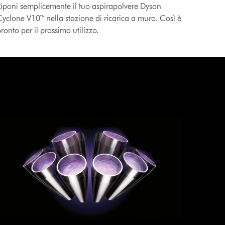
iponi semplicemente il tuo aspirapolvere Dyson
yclone V10™ nella stazione di ricarica a muro. Così è
ronto per il prossimo utilizzo.