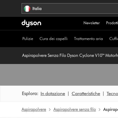
Salta
Italia
navigazione
Newsletter
Prodotti
Pulizie
Cura dei capelli
Trattamento aria
Cuffi
Aspirapolvere Senza Filo Dyson Cyclone V10™ Motor
Esplora:
In dotazione
|
Caratteristiche
|
Tecno
Aspirapolvere
Aspirapolvere senza filo
Aspirap