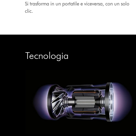
Si trasforma in un portatile e viceversa, con un solo
clic.
Tecnologia