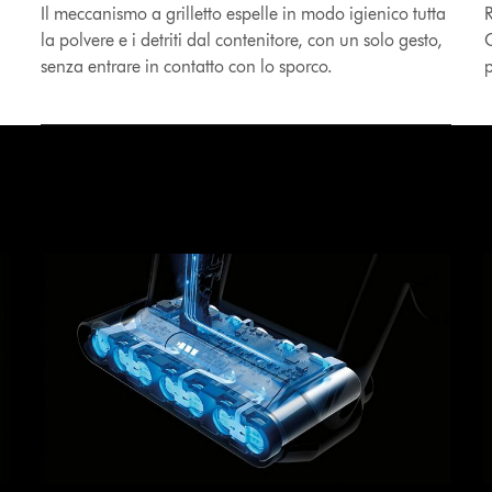
Il meccanismo a grilletto espelle in modo igienico tutta
R
la polvere e i detriti dal contenitore, con un solo gesto,
C
senza entrare in contatto con lo sporco.
p