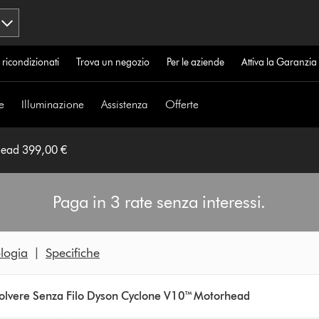
 ricondizionati
Trova un negozio
Per le aziende
Attiva la Garanzi
e
Illuminazione
Assistenza
Offerte
head 399,00 €
Paga in 3 rate senza interessi.
logia
|
Specifiche
olvere Senza Filo Dyson Cyclone V10™ Motorhead