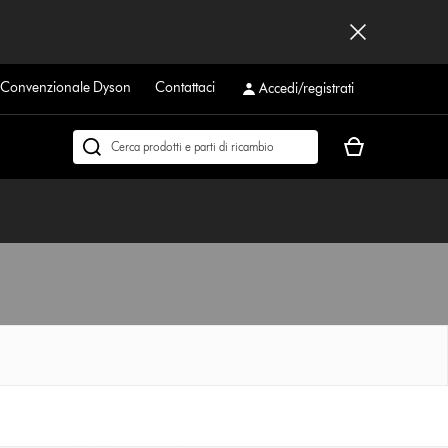
a Convenzionale Dyson
Contattaci
Accedi/registrati
Il
Cerca
carrello
su
è
dyson.it
vuoto