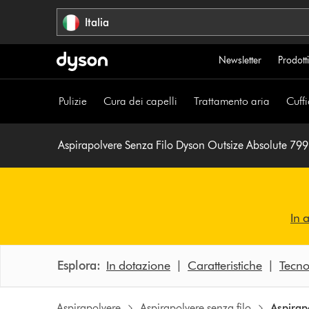
Salta
Italia
navigazione
Newsletter
Prodotti
Pulizie
Cura dei capelli
Trattamento aria
Cuffi
Aspirapolvere Senza Filo Dyson Outsize Absolute 799
In a
Esplora:
In dotazione
|
Caratteristiche
|
Tecno
Aspirapolvere
Aspirapolvere senza filo
Aspirap