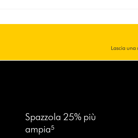
Lascia una 
Spazzola 25% più
ampia⁵