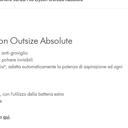
son Outsize Absolute
a anti-groviglio
 polvere invisibili
ia⁵, adatta automaticamente la potenza di aspirazione ad ogni
on l'utilizzo della batteria extra
le
ca
qui
.