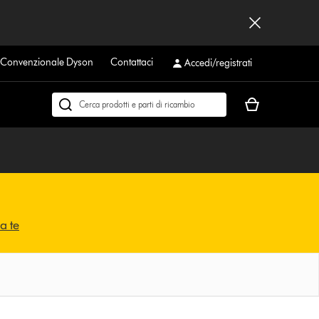
a Convenzionale Dyson
Contattaci
Accedi/registrati
Il
Cerca
carrello
su
è
dyson.it
vuoto
 a te