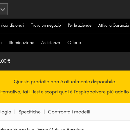
 ricondizionati
Trova un negozio
Per le aziende
Attiva la Garanzi
e
Illuminazione
Assistenza
Offerte
,00 €
Questo prodotto non è attualmente disponibile.
lternativa, fai il test e scopri qual è l'aspirapolvere più adatto
logia
|
Specifiche
|
Confronta i modelli
olvere Senza Filo Dyson Outsize Absolute