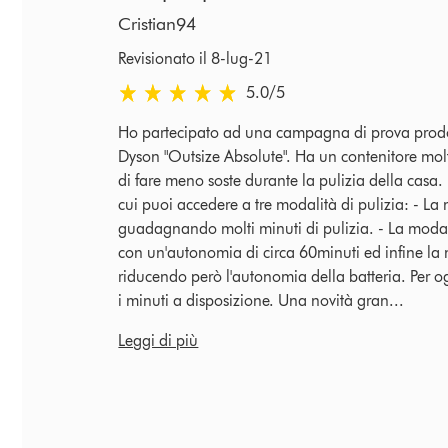
Cristian94
Revisionato il 8-lug-21
5.0 stelle su 5 da Revisionato il 8-lug-21 Ratings
5.0
/5
Ho partecipato ad una campagna di prova prodot
Dyson "Outsize Absolute". Ha un contenitore molto
di fare meno soste durante la pulizia della casa
cui puoi accedere a tre modalità di pulizia: - La
guadagnando molti minuti di pulizia. - La mod
con un'autonomia di circa 60minuti ed infine l
riducendo però l'autonomia della batteria. Per o
i minuti a disposizione. Una novità gran...
Leggi di più