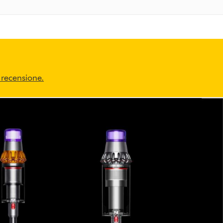
 recensione
.