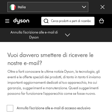
Salta
Italia
navigazione
Il
carrello
Cerca
è
su
Annulla l'iscrizione alle e-mail di
vuoto
dyson.it
Dyson
Vuoi davvero smettere di ricevere le
nostre e-mail?
Oltre a farti conoscere le ultime notizie Dyson, la tecnologia, gli
eventi e le offerte speciali dei prodotti, di tanto in tanto ti inviamo
importanti aggiornamenti dedicati al tuo apparecchio, tra cui
garanzia, suggerimenti e manutenzione. Questi suggerimenti
possono far funzionare l'apparecchio come se fosse nuovo.
Annulla l'iscrizione alle e-mail di accesso esclusivo