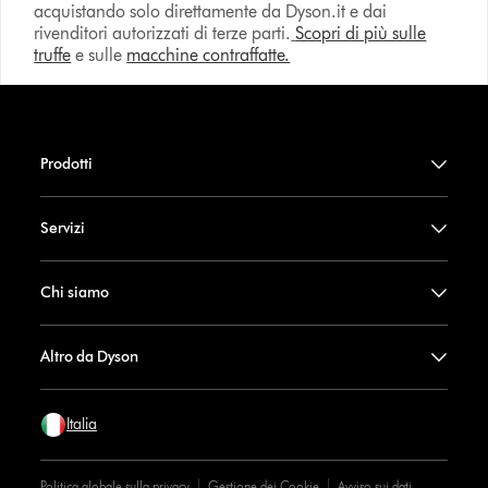
acquistando solo direttamente da Dyson.it e dai
rivenditori autorizzati di terze parti.
Scopri di più sulle
truffe
e sulle
macchine contraffatte.
Prodotti
Servizi
Chi siamo
Altro da Dyson
Italia
Politica globale sulla privacy
Gestione dei Cookie
Avviso sui dati