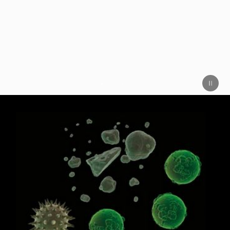
Il purificatore ventilatore Dyson Purifier
Cool™ Formaldehyde è certificato "Allergy-
friendly Quality Tested" da ECARF - European
Centre for Allergy Research Foundation.
1
2
3