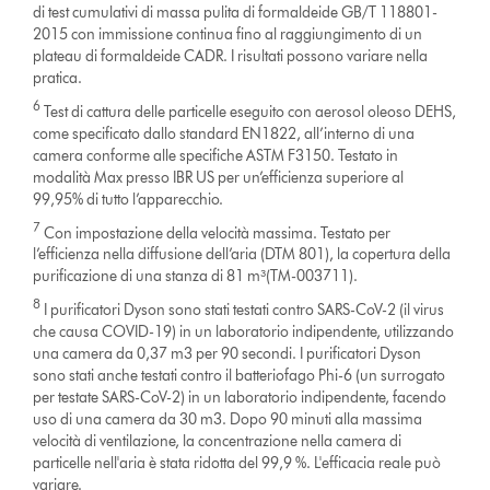
di test cumulativi di massa pulita di formaldeide GB/T 118801-
2015 con immissione continua fino al raggiungimento di un
plateau di formaldeide CADR. I risultati possono variare nella
pratica.
6
Test di cattura delle particelle eseguito con aerosol oleoso DEHS,
come specificato dallo standard EN1822, all’interno di una
camera conforme alle specifiche ASTM F3150. Testato in
modalità Max presso IBR US per un’efficienza superiore al
99,95% di tutto l’apparecchio.
7
Con impostazione della velocità massima. Testato per
l’efficienza nella diffusione dell’aria (DTM 801), la copertura della
purificazione di una stanza di 81 m³(TM-003711).
8
I purificatori Dyson sono stati testati contro SARS-CoV-2 (il virus
che causa COVID-19) in un laboratorio indipendente, utilizzando
una camera da 0,37 m3 per 90 secondi. I purificatori Dyson
sono stati anche testati contro il batteriofago Phi-6 (un surrogato
per testate SARS-CoV-2) in un laboratorio indipendente, facendo
uso di una camera da 30 m3. Dopo 90 minuti alla massima
velocità di ventilazione, la concentrazione nella camera di
particelle nell'aria è stata ridotta del 99,9 %. L'efficacia reale può
variare.