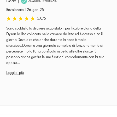
|
Dado
ACQUIRENTE VERIFICATO
Revisionato il 26-gen-25
5.0 stelle su 5 da Revisionato il 26-gen-25 Ratings
5.0
/5
Sono soddisfatto di avere acquistato il purificatore d'aria della
Dyson.Io l'ho collocato nella camera da letto ed è acceso tutto il
giorno.Devo dire che anche durante la notte è molto
silenzioso.Durante una giornata completa di funzionamento si
percepisce molto l'aria purificata rispetto alle altre stanze..Si
possono anche gestire le sue funzioni comodamente con la sua
app su...
Leggi di più