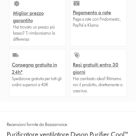
Pagamento a rate
Miglior prezzo
Paga a rate con Findomestic,
garantito
PayPal e Klarna
Hai trovato un prezzo più
basso? Ti rimborsiamo la
differenza
Consegna gratuita in
Resi gratuiti entro 30
24h*
giorni
Spedizione gratuita per tutti gli
Hai cambiato idea? Ritiriamo
ordini superiori a 40€
noi il prodotto, direttamente a
casa tua.
Recensioni fornite da Bazaarvoice
Purificatore ventilatore Dyson Purifier Cool™