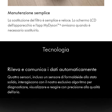
Manutenzione semplice
La sostituzione del filtro è semplice e veloce. Lo schermo LCD
dell’apparecchio e l’app MyDyson™⁶ avvisano quando è
necessario sostituirlo.
Tecnologia
This
is
Rileva e comunica i dati automaticamente
a
carousel
Quattro sensori, incluso un sensore di formaldeide allo stato
with
solido, interagiscono con il nostro esclusivo algoritmo per
slides.
diagnosticare, visualizzare e reagire con precisione alla qualità
Use
dell’aria.
Next
and
Previous
buttons