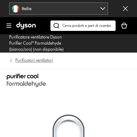
Salta
Italia
navigazione
Il
carrello
Cerca
è
su
Purificatore ventilatore Dyson
vuoto
dyson.it
Purifier Cool™ Formaldehyde
(bianco/oro) (non disponibile)
Purificatori ventilatori