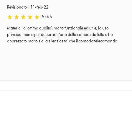
Revisionato il 11-feb-22
5.0 stelle su 5 da Revisionato il 11-feb-22 Ratings
5.0
/5
Materiali di ottima qualita', molto funzionale ed utile, lo uso
principalmente per depurare l'aria della camera da letto e ho
apprezzato molto sia la silenziosita' che il comodo telecomando