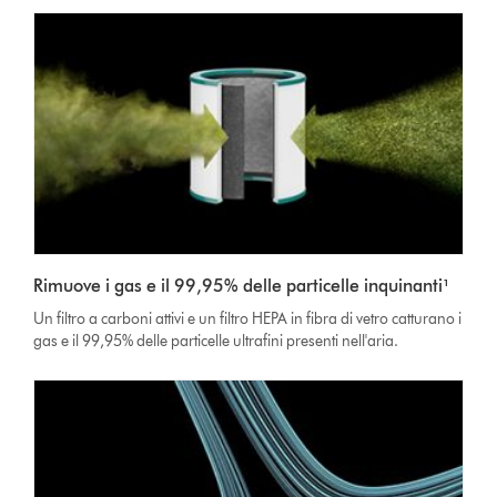
Rimuove i gas e il 99,95% delle particelle inquinanti¹
Un filtro a carboni attivi e un filtro HEPA in fibra di vetro catturano i
gas e il 99,95% delle particelle ultrafini presenti nell'aria.