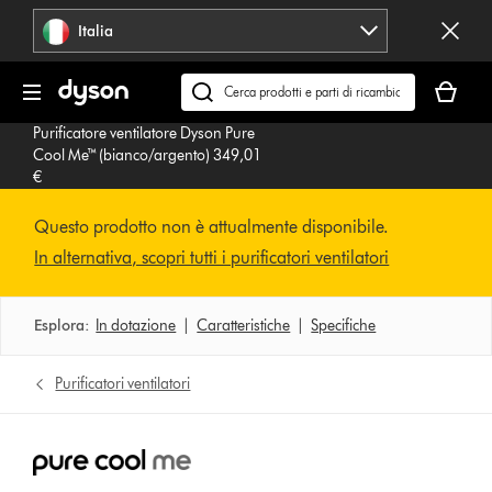
Salta
Italia
navigazione
Il
carrello
Cerca
è
su
Purificatore ventilatore Dyson Pure
vuoto
dyson.it
Cool Me™ (bianco/argento) 349,01
€
Questo prodotto non è attualmente disponibile.
In alternativa, scopri tutti i purificatori ventilatori
Esplora:
In dotazione
|
Caratteristiche
|
Specifiche
Purificatori ventilatori