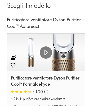
Scegli il modello
show
reviews
for
Purificatore ventilatore Dyson Purifier
that
Cool™ Autoreact
model
below
Purificatore ventilatore Dyson Purifier
Cool™ Formaldehyde
4.1
/5
(834)
4.1
• 2 in 1: purificatore d'aria e ventilatore
stelle
su