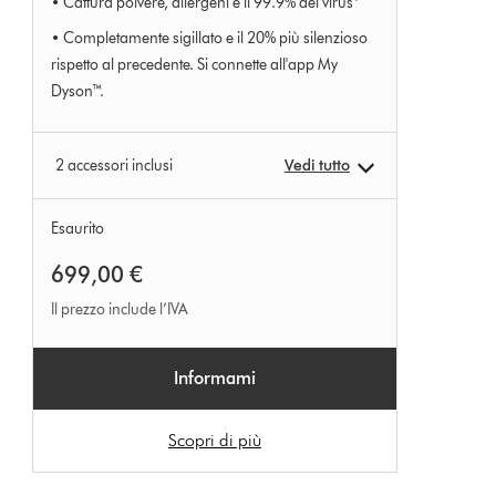
• Cattura polvere, allergeni e il 99.9% dei virus*
5
• Completamente sigillato e il 20% più silenzioso
da
rispetto al precedente. Si connette all'app My
834
Ratings
Dyson™.
2 accessori inclusi
Vedi tutto
Esaurito
699,00 €
Il prezzo include l’IVA
Informami
Scopri di più