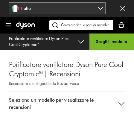
Salta
Italia
navigazione
Il
carrello
Cerca
è
su
Purificatore ventilatore Dyson Pure
vuoto
dyson.it
Scegli il modello
Cool Cryptomic™
Purificatore ventilatore Dyson Pure Cool
Cryptomic™ | Recensioni
Recensioni clienti gestite da Bazaarvoice
Select
Seleziona un modello per visualizzare le
a
recensioni
button
from
the
list
to