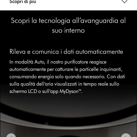
Scopri di più
Scopri la tecnologia all’avanguardia al
suo interno
This
is
Rileva e comunica i dati automaticamente
a
carousel
In modalità Auto, il nostro purificatore reagisce
with
automaticamente per catturare le particelle inquinanti,
slides.
consumando energia solo quando necessario. Con dati
Use
Next
sulla qualità dell’aria visualizzati in tempo reale sullo
and
schermo LCD o sull’app MyDyson™.
Previous
buttons
to
navigate,
or
jump
to