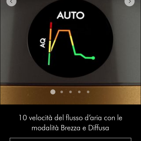
a
slide
with
the
slide
dots.
10 velocità del flusso d’aria con le
modalità Brezza e Diffusa