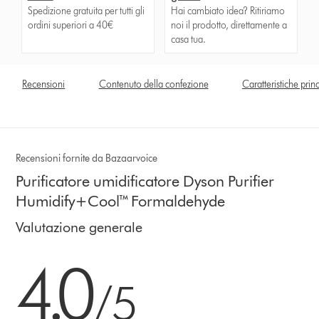
Spedizione gratuita per tutti gli
Hai cambiato idea? Ritiriamo
ordini superiori a 40€
noi il prodotto, direttamente a
casa tua.
Recensioni
Contenuto della confezione
Caratteristiche prin
Recensioni fornite da Bazaarvoice
Purificatore umidificatore Dyson Purifier
Humidify+Cool™ Formaldehyde
Valutazione generale
4.0 stelle su 5 da 583 Ratings
4.0
/5