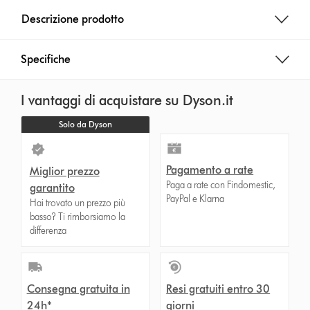
Descrizione prodotto
Specifiche
I vantaggi di acquistare su Dyson.it
Solo da Dyson
Pagamento a rate
Miglior prezzo
Paga a rate con Findomestic,
garantito
PayPal e Klarna
Hai trovato un prezzo più
basso? Ti rimborsiamo la
differenza
Consegna gratuita in
Resi gratuiti entro 30
24h*
giorni