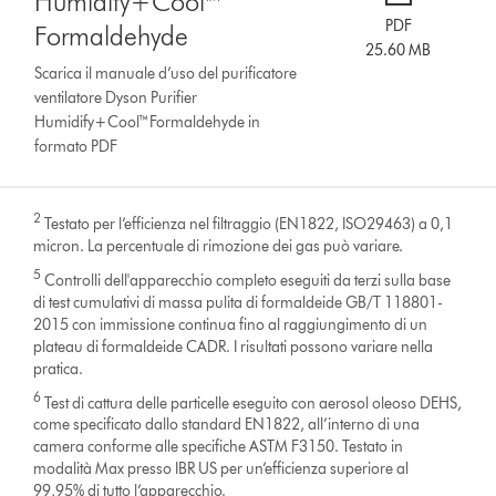
Humidify+Cool™
PDF
Formaldehyde
25.60 MB
Scarica il manuale d’uso del purificatore
ventilatore Dyson Purifier
Humidify+Cool™Formaldehyde in
formato PDF
2
Testato per l’efficienza nel filtraggio (EN1822, ISO29463) a 0,1
micron. La percentuale di rimozione dei gas può variare.
5
Controlli dell'apparecchio completo eseguiti da terzi sulla base
di test cumulativi di massa pulita di formaldeide GB/T 118801-
2015 con immissione continua fino al raggiungimento di un
plateau di formaldeide CADR. I risultati possono variare nella
pratica.
6
Test di cattura delle particelle eseguito con aerosol oleoso DEHS,
come specificato dallo standard EN1822, all’interno di una
camera conforme alle specifiche ASTM F3150. Testato in
modalità Max presso IBR US per un’efficienza superiore al
99,95% di tutto l’apparecchio.