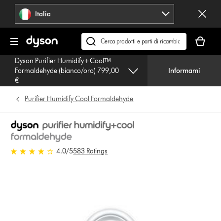
Salta
Italia
navigazione
Il
carrello
Cerca
è
su
Dyson Purifier Humidify+Coolᵀᴹ
vuoto
dyson.it
Formaldehyde (bianco/oro) 799,00
Informami
€
Purifier Humidify Cool Formaldehyde
4.0 stelle su 5 da 583 Ratings
4.0
/5
583 Ratings