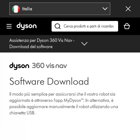
Salta
Italia
navigazione
Il
carrello
Cerca
è
su
Assistenza per Dyson 360 Vis Nav -
vuoto
dyson.it
Download del software
Software Download
Il modo più semplice per assicurarsi che il vostro robot sia
aggiornato è attraverso l'app MyDyson™. In alternativa, è
possibile aggiornare manualmente il robot utilizzando una
chiavetta USB.