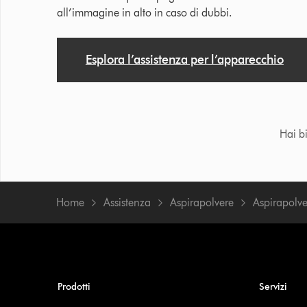
all’immagine in alto in caso di dubbi.
Esplora l’assistenza per l’apparecchio
Hai b
Home
Assistenza
Aspirapolvere
Aspirapolve
Prodotti
Servizi