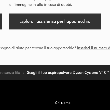
all’immagine in alto in caso di dubbi.
Esplora l’assistenza per l’apparecchio
isogno di aiuto per trovare il tuo apparecchio?
Inserisci il numero d
re senza filo
Scegli il tuo aspirapolvere Dyson Cyclone V10™
Chi siamo