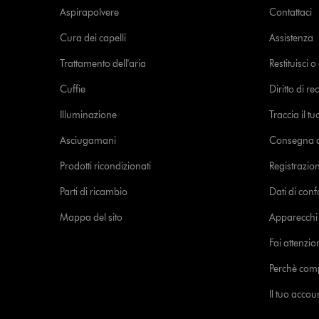
Aspirapolvere
Contattaci
Cura dei capelli
Assistenza
Trattamento dell'aria
Restituisci 
Cuffie
Diritto di re
Illuminazione
Traccia il t
Asciugamani
Consegna de
Prodotti ricondizionati
Registrazio
Parti di ricambio
Dati di con
Mappa del sito
Apparecchi c
Fai attenzion
Perchè com
Il tuo acco