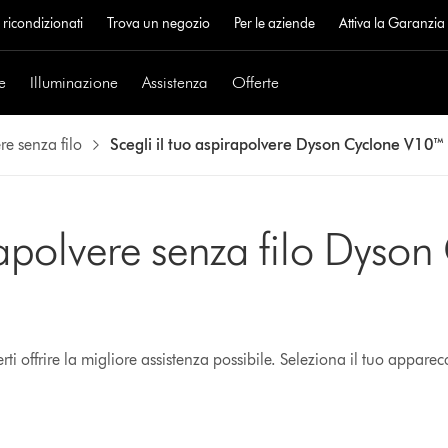
 ricondizionati
Trova un negozio
Per le aziende
Attiva la Garanzi
e
Illuminazione
Assistenza
Offerte
re senza filo
Scegli il tuo aspirapolvere Dyson Cyclone V10™
rapolvere senza filo Dyso
 offrire la migliore assistenza possibile. Seleziona il tuo apparec