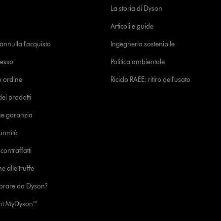
La storia di Dyson
Articoli e guide
o annulla l'acquisto
Ingegneria sostenibile
cesso
Politica ambientale
uo ordine
Riciclo RAEE: ritiro dell'usato
i prodotti
ne garanzia
formità
ontraffatti
e alle truffe
prare da Dyson?
unt MyDyson™