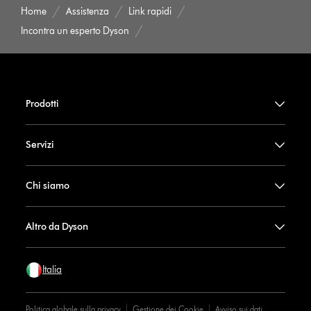
Home
Assistenza
Link rapidi
Incontra un esperto Dyson
Prodotti
Servizi
Chi siamo
Altro da Dyson
Italia
Politica globale sulla privacy
Gestione dei Cookie
Avviso sui dati