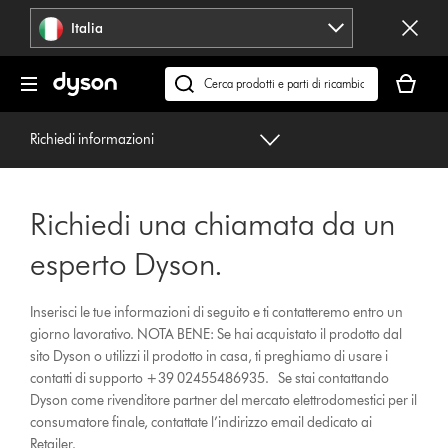
Salta
Italia
navigazione
Il
carrello
Cerca
è
su
vuoto
dyson.it
Richiedi informazioni
Richiedi una chiamata da un
esperto Dyson.
Inserisci le tue informazioni di seguito e ti contatteremo entro un
giorno lavorativo. NOTA BENE: Se hai acquistato il prodotto dal
sito Dyson o utilizzi il prodotto in casa, ti preghiamo di usare i
contatti di supporto +39 02455486935. Se stai contattando
Dyson come rivenditore partner del mercato elettrodomestici per il
consumatore finale, contattate l’indirizzo email dedicato ai
Retailer.