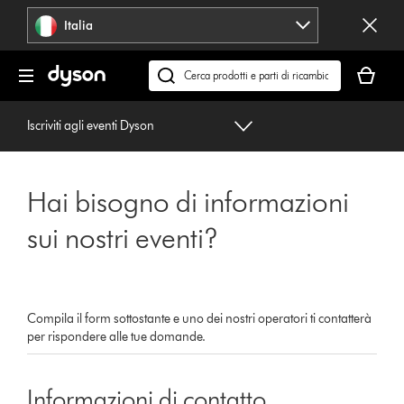
Salta
Italia
navigazione
Il
carrello
Cerca
è
su
vuoto
dyson.it
Iscriviti agli eventi Dyson
Hai bisogno di informazioni
sui nostri eventi?
Compila il form sottostante e uno dei nostri operatori ti contatterà
per rispondere alle tue domande.
Informazioni di contatto