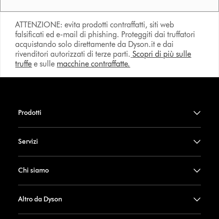
ATTENZIONE: evita prodotti contraffatti, siti web
falsificati ed e-mail di phishing. Proteggiti dai truffatori
acquistando solo direttamente da Dyson.it e dai
rivenditori autorizzati di terze parti.
Scopri di più sulle
truffe
e sulle
macchine contraffatte.
Prodotti
Servizi
Chi siamo
Altro da Dyson