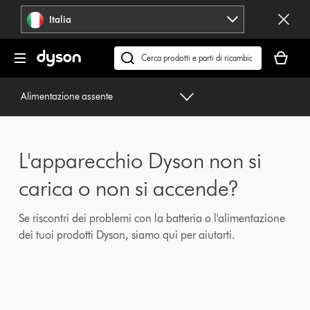
Salta
Italia
navigazione
Il
carrello
Cerca
è
su
vuoto
dyson.it
Alimentazione assente
L'apparecchio Dyson non si
carica o non si accende?
Se riscontri dei problemi con la batteria o l'alimentazione
dei tuoi prodotti Dyson, siamo qui per aiutarti.