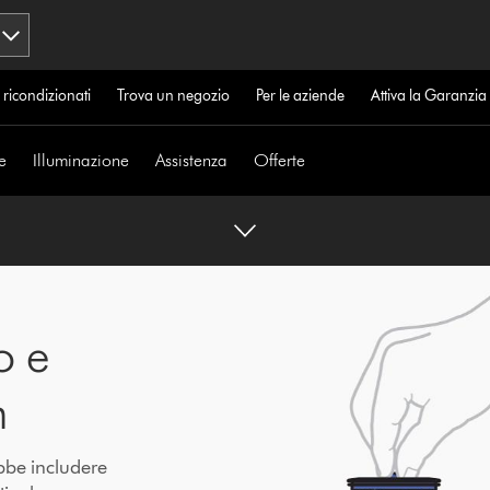
 ricondizionati
Trova un negozio
Per le aziende
Attiva la Garanzi
e
Illuminazione
Assistenza
Offerte
o e
n
ebbe includere