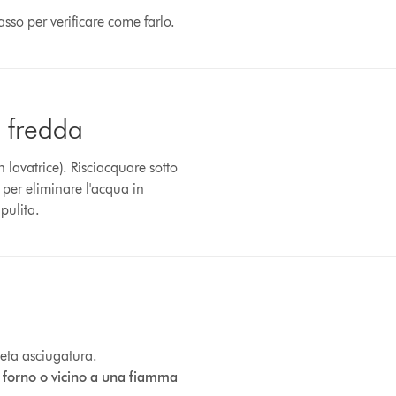
asso per verificare come farlo.
a fredda
n lavatrice). Risciacquare sotto
o per eliminare l'acqua in
 pulita.
leta asciugatura.
e, forno o vicino a una fiamma