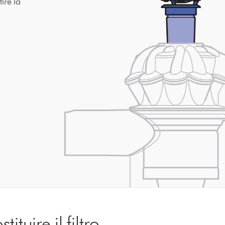
ire la
tuire il filtro