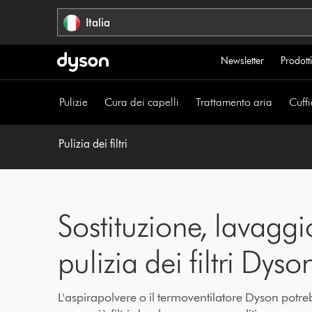
Salta
Italia
navigazione
Newsletter
Prodotti
Pulizie
Cura dei capelli
Trattamento aria
Cuffi
Pulizia dei filtri
Sostituzione, lavaggi
pulizia dei filtri Dyso
L'aspirapolvere o il termoventilatore Dyson potr