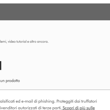
lemi, video tutorial e altro ancora.
e un prodotto
lsificati ed e-mail di phishing. Proteggiti dai truffatori
enditori autorizzati di terze parti.
Scopri di più sulle