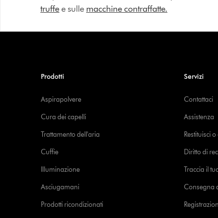
truffe
e sulle
macchine contraffatte.
Prodotti
Servizi
Aspirapolvere
Contattaci
Cura dei capelli
Assistenza
Trattamento dell'aria
Restituisci 
Cuffie
Diritto di re
Illuminazione
Traccia il t
Asciugamani
Consegna de
Prodotti ricondizionati
Registrazio