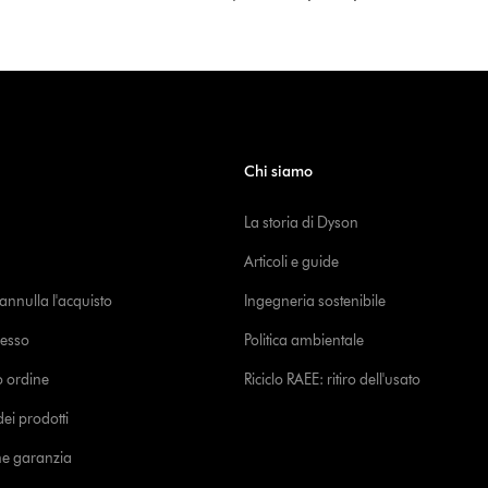
Chi siamo
La storia di Dyson
Articoli e guide
o annulla l'acquisto
Ingegneria sostenibile
cesso
Politica ambientale
uo ordine
Riciclo RAEE: ritiro dell'usato
i prodotti
ne garanzia