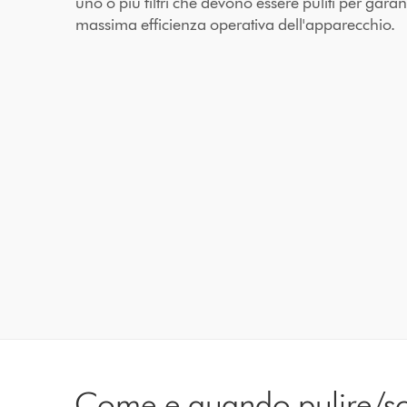
uno o più filtri che devono essere puliti per garant
massima efficienza operativa dell'apparecchio.
Come e quando pulire/sosti