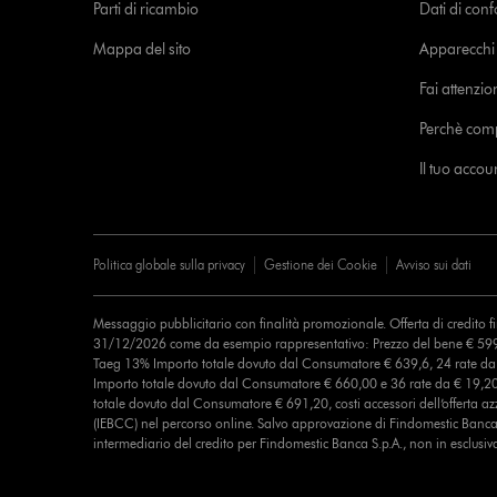
Parti di ricambio
Dati di con
Mappa del sito
Apparecchi c
Fai attenzion
Perchè com
Il tuo acco
Politica globale sulla privacy
Gestione dei Cookie
Avviso sui dati
Messaggio pubblicitario con finalità promozionale. Offerta di credito 
31/12/2026 come da esempio rappresentativo: Prezzo del bene € 599
Taeg 13% Importo totale dovuto dal Consumatore € 639,6, 24 rate d
Importo totale dovuto dal Consumatore € 660,00 e 36 rate da € 19,2
totale dovuto dal Consumatore € 691,20, costi accessori dell’offerta azz
(IEBCC) nel percorso online. Salvo approvazione di Findomestic Banca 
intermediario del credito per Findomestic Banca S.p.A., non in esclusiv