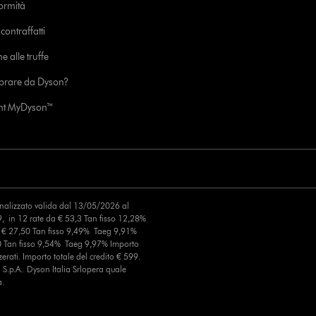
formità
ontraffatti
e alle truffe
prare da Dyson?
unt MyDyson™
finalizzato valida dal 13/05/2026 al
, in 12 rate da € 53,3 Tan fisso 12,28%
a € 27,50 Tan fisso 9,49% Taeg 9,91%
0 Tan fisso 9,54% Taeg 9,97% Importo
erati. Importo totale del credito € 599.
S.p.A.. Dyson Italia Srlopera quale
a.