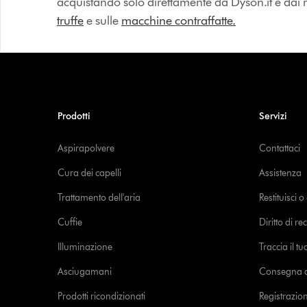
acquistando solo direttamente da Dyson.it e dai riv
truffe
e sulle
macchine contraffatte.
Prodotti
Servizi
Aspirapolvere
Contattaci
Cura dei capelli
Assistenza
Trattamento dell'aria
Restituisci 
Cuffie
Diritto di re
Illuminazione
Traccia il t
Asciugamani
Consegna de
Prodotti ricondizionati
Registrazio