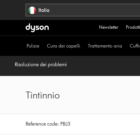
Salta
Italia
navigazione
Newsletter
Prodotti
Pulizie
Cura dei capelli
Trattamento aria
Cuffi
Risoluzione dei problemi
Tintinnio
Reference code:
PBJ3