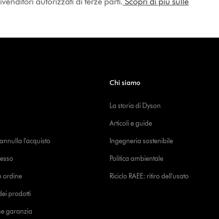
enditori autorizzati di terze parti.
Scopri di più sulle
Chi siamo
La storia di Dyson
Articoli e guide
o annulla l'acquisto
Ingegneria sostenibile
cesso
Politica ambientale
uo ordine
Riciclo RAEE: ritiro dell'usato
i prodotti
ne garanzia