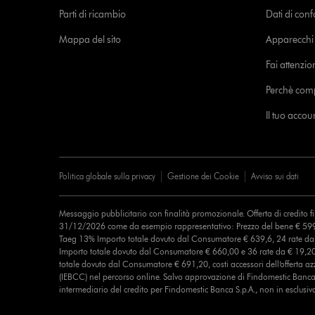
Parti di ricambio
Dati di con
Mappa del sito
Apparecchi c
Fai attenzion
Perchè com
Il tuo acco
Politica globale sulla privacy
Gestione dei Cookie
Avviso sui dati
Messaggio pubblicitario con finalità promozionale. Offerta di credito 
31/12/2026 come da esempio rappresentativo: Prezzo del bene € 599
Taeg 13% Importo totale dovuto dal Consumatore € 639,6, 24 rate d
Importo totale dovuto dal Consumatore € 660,00 e 36 rate da € 19,2
totale dovuto dal Consumatore € 691,20, costi accessori dell’offerta azz
(IEBCC) nel percorso online. Salvo approvazione di Findomestic Banca 
intermediario del credito per Findomestic Banca S.p.A., non in esclusiv