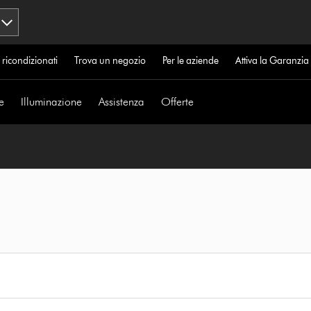
 ricondizionati
Trova un negozio
Per le aziende
Attiva la Garanzi
e
Illuminazione
Assistenza
Offerte