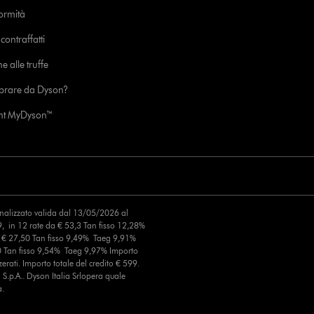
formità
ontraffatti
e alle truffe
prare da Dyson?
unt MyDyson™
finalizzato valida dal 13/05/2026 al
, in 12 rate da € 53,3 Tan fisso 12,28%
a € 27,50 Tan fisso 9,49% Taeg 9,91%
0 Tan fisso 9,54% Taeg 9,97% Importo
erati. Importo totale del credito € 599.
S.p.A.. Dyson Italia Srlopera quale
a.