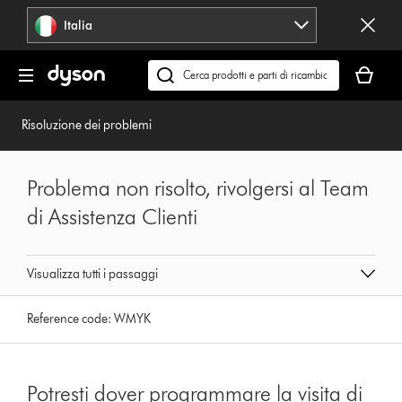
Salta
Italia
navigazione
Il
carrello
Cerca
è
su
vuoto
dyson.it
Risoluzione dei problemi
Problema non risolto, rivolgersi al Team
di Assistenza Clienti
Visualizza tutti i passaggi
Reference code:
WMYK
Potresti dover programmare la visita di