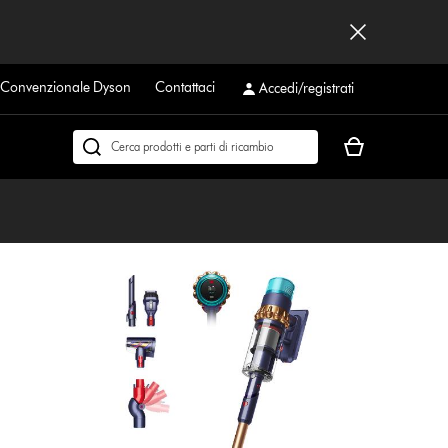
a Convenzionale Dyson
Contattaci
Accedi/registrati
Il
Cerca
carrello
su
è
dyson.it
vuoto