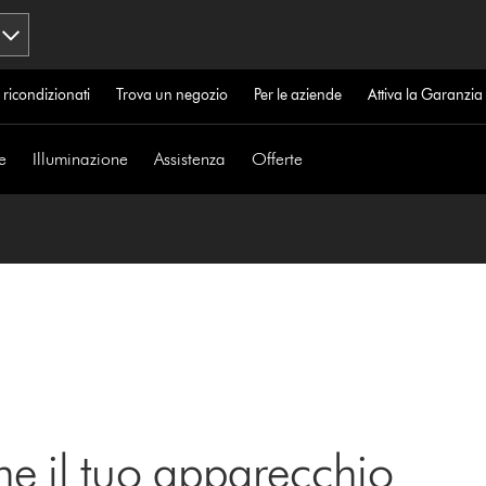
 ricondizionati
Trova un negozio
Per le aziende
Attiva la Garanzi
e
Illuminazione
Assistenza
Offerte
ne il tuo apparecchio