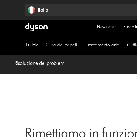
Salta
Italia
navigazione
Newsletter
Prodotti
Pulizie
Cura dei capelli
Trattamento aria
Cuffi
Risoluzione dei problemi
Rimettiamo in funzio