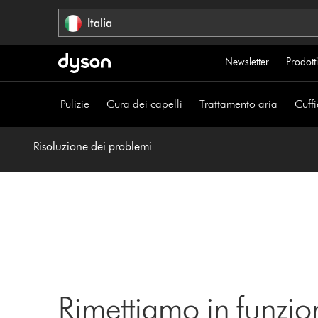
Salta
Italia
navigazione
Newsletter
Prodotti
Pulizie
Cura dei capelli
Trattamento aria
Cuffi
Risoluzione dei problemi
Rimettiamo in funzio