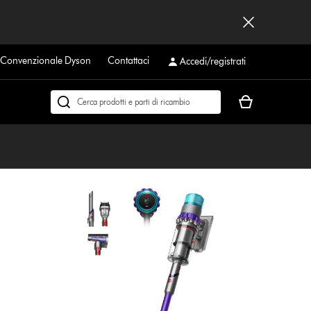
a Convenzionale Dyson
Contattaci
Accedi/registrati
Il
Cerca
carrello
su
è
dyson.it
vuoto