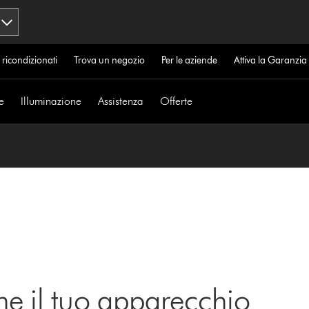
 ricondizionati
Trova un negozio
Per le aziende
Attiva la Garanzi
e
Illuminazione
Assistenza
Offerte
ne il tuo apparecchio