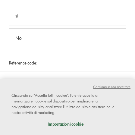
sì
No
Reference code:
Premere la leva
Continua senza accettare
Rimuovi il caricatore dall'apparecchio e premi il grilletto.
Cliccando su “Accetta tutti i cookie”, l'utente accetta di
memorizzare i cookie sul dispositivo per migliorare la
navigazione del sito, analizzare l'utilizzo del sito e assistere nelle
nostre attività di marketing.
Le spie LED dovrebbero essere sempre accese durante l’uso.
Impostazioni cookie
Se la luce del LED si accende ad intermittenza all'incirca per 10