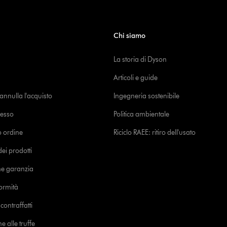
Chi siamo
La storia di Dyson
Articoli e guide
o annulla l'acquisto
Ingegneria sostenibile
cesso
Politica ambientale
uo ordine
Riciclo RAEE: ritiro dell'usato
i prodotti
ne garanzia
formità
ontraffatti
e alle truffe