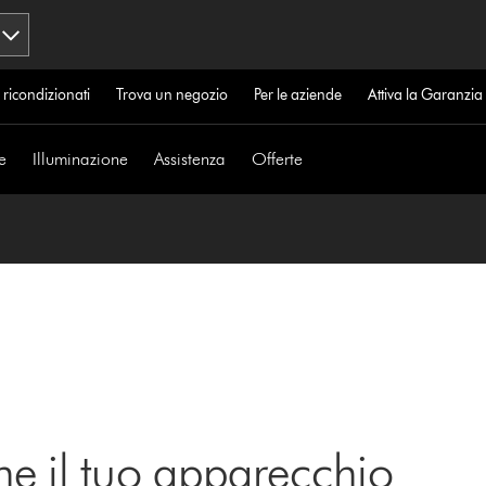
 ricondizionati
Trova un negozio
Per le aziende
Attiva la Garanzi
e
Illuminazione
Assistenza
Offerte
ne il tuo apparecchio