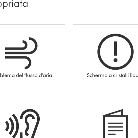
opriata
blema del flusso d'aria
Schermo a cristalli liqu