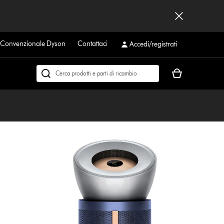
a Convenzionale Dyson
Contattaci
Accedi/registrati
Il
Cerca
carrello
su
è
dyson.it
vuoto