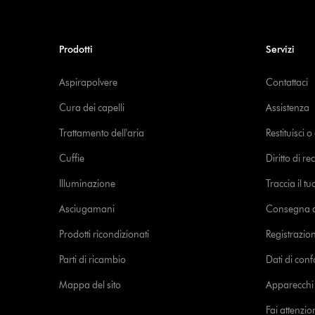
Prodotti
Servizi
Aspirapolvere
Contattaci
Cura dei capelli
Assistenza
Trattamento dell'aria
Restituisci 
Cuffie
Diritto di re
Illuminazione
Traccia il t
Asciugamani
Consegna de
Prodotti ricondizionati
Registrazio
Parti di ricambio
Dati di con
Mappa del sito
Apparecchi c
Fai attenzion