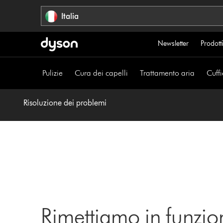
Salta
Italia
navigazione
Newsletter
Prodotti
Pulizie
Cura dei capelli
Trattamento aria
Cuffi
Risoluzione dei problemi
Rimettiamo in funzio