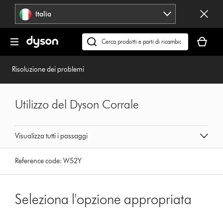
Salta
Italia
navigazione
Il
carrello
Cerca
è
su
vuoto
dyson.it
Risoluzione dei problemi
Utilizzo del Dyson Corrale
Visualizza tutti i passaggi
Reference code:
W52Y
Seleziona l'opzione appropriata