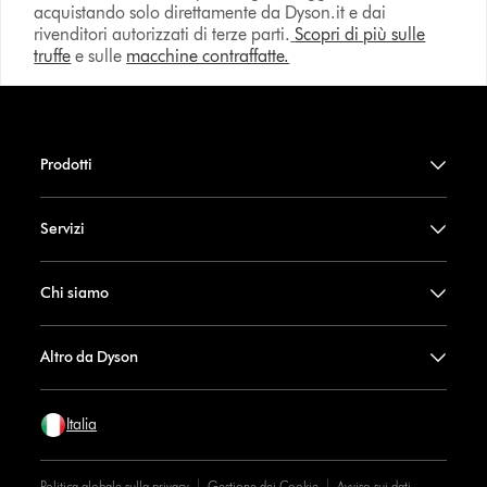
acquistando solo direttamente da Dyson.it e dai
rivenditori autorizzati di terze parti.
Scopri di più sulle
truffe
e sulle
macchine contraffatte.
Prodotti
Servizi
Chi siamo
Altro da Dyson
Italia
Politica globale sulla privacy
Gestione dei Cookie
Avviso sui dati