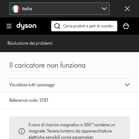
Salta
Italia
navigazione
Il
carrello
Cerca
è
su
vuoto
dyson.it
Risoluzione dei problemi
Il caricatore non funziona
Visualizza tutti i passaggi
Reference code:
ST8T
Il cavo di ricarica magnetico a 360 ° contiene un
magnete. Tenere lontano da apparecchiature
elettriche sensibili come pacemaker.