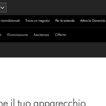
 ricondizionati
Trova un negozio
Per le aziende
Attiva la Garanzi
e
Illuminazione
Assistenza
Offerte
ne il tuo apparecchio