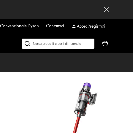
a Convenzionale Dyson
Contattaci
Accedi/registrati
Il
Cerca
carrello
su
è
dyson.it
vuoto