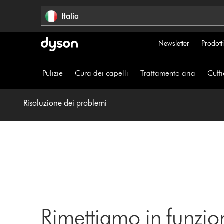
Salta
Italia
navigazione
Newsletter
Prodotti
Pulizie
Cura dei capelli
Trattamento aria
Cuffi
Risoluzione dei problemi
Rimettiamo in funzio