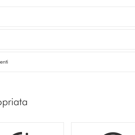
enti
opriata