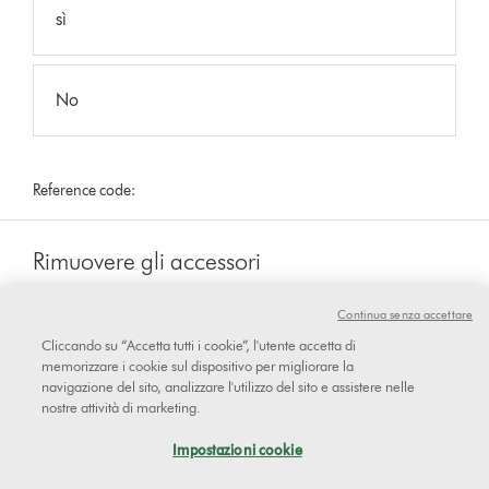
sì
No
Reference code:
Rimuovere gli accessori
Rimuovere tutti gli accessori e testare l’apparecchio.
Continua senza accettare
Cliccando su “Accetta tutti i cookie”, l'utente accetta di
memorizzare i cookie sul dispositivo per migliorare la
Il fischio è sempre presente anche
navigazione del sito, analizzare l'utilizzo del sito e assistere nelle
nostre attività di marketing.
dopo aver rimosso tutti gli
Impostazioni cookie
accessori?