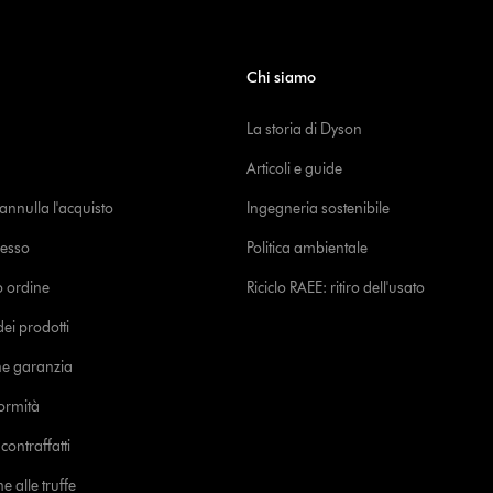
Chi siamo
La storia di Dyson
Articoli e guide
o annulla l'acquisto
Ingegneria sostenibile
cesso
Politica ambientale
uo ordine
Riciclo RAEE: ritiro dell'usato
i prodotti
ne garanzia
formità
ontraffatti
e alle truffe