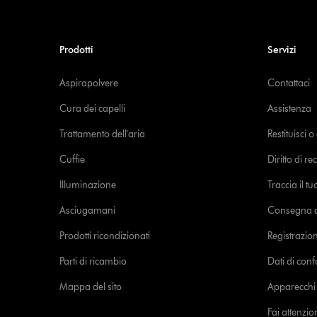
Prodotti
Servizi
Aspirapolvere
Contattaci
Cura dei capelli
Assistenza
Trattamento dell'aria
Restituisci 
Cuffie
Diritto di re
Illuminazione
Traccia il t
Asciugamani
Consegna de
Prodotti ricondizionati
Registrazio
Parti di ricambio
Dati di con
Mappa del sito
Apparecchi c
Fai attenzion