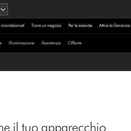
 ricondizionati
Trova un negozio
Per le aziende
Attiva la Garanzi
e
Illuminazione
Assistenza
Offerte
ne il tuo apparecchio