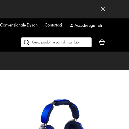
a Convenzionale Dyson
Contattaci
Accedi/registrati
Il
Cerca
carrello
su
è
dyson.it
vuoto