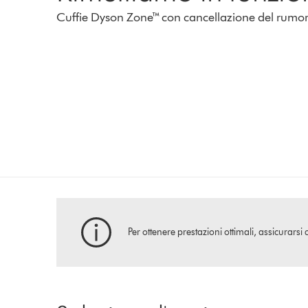
Cuffie Dyson Zone™ con cancellazione del rumore 
Per ottenere prestazioni ottimali, assicurarsi 