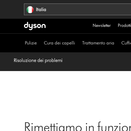
Salta
Italia
navigazione
Newsletter
Prodotti
Pulizie
Cura dei capelli
Trattamento aria
Cuffi
Risoluzione dei problemi
Rimettiamo in funzio