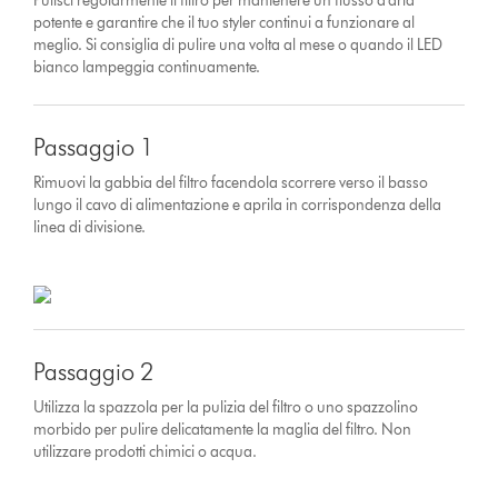
Pulisci regolarmente il filtro per mantenere un flusso d'aria
potente e garantire che il tuo styler continui a funzionare al
meglio. Si consiglia di pulire una volta al mese o quando il LED
bianco lampeggia continuamente.
Passaggio 1
Rimuovi la gabbia del filtro facendola scorrere verso il basso
lungo il cavo di alimentazione e aprila in corrispondenza della
linea di divisione.
Passaggio 2
Utilizza la spazzola per la pulizia del filtro o uno spazzolino
morbido per pulire delicatamente la maglia del filtro. Non
utilizzare prodotti chimici o acqua.