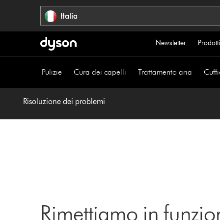
Salta
Italia
navigazione
Newsletter
Prodotti
Pulizie
Cura dei capelli
Trattamento aria
Cuffi
Risoluzione dei problemi
Rimettiamo in funzio