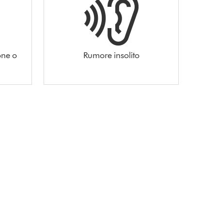
one o
Rumore insolito