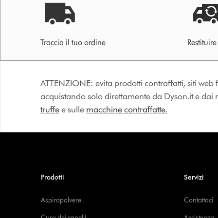
Traccia il tuo ordine
Restituir
ATTENZIONE: evita prodotti contraffatti, siti web fa
acquistando solo direttamente da Dyson.it e dai riv
truffe
e sulle
macchine contraffatte.
Prodotti
Servizi
Aspirapolvere
Contattaci
Cura dei capelli
Assistenza