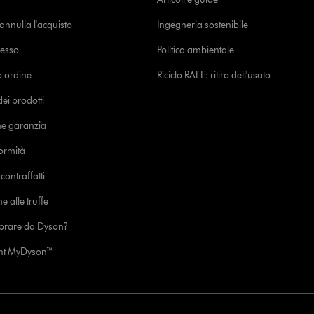
o annulla l'acquisto
Ingegneria sostenibile
cesso
Politica ambientale
uo ordine
Riciclo RAEE: ritiro dell'usato
i prodotti
ne garanzia
formità
ontraffatti
e alle truffe
prare da Dyson?
unt MyDyson™