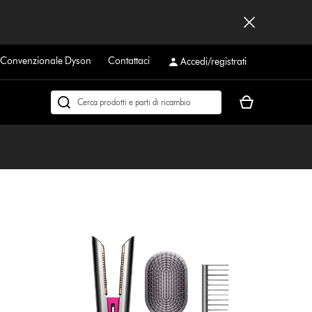
a Convenzionale Dyson
Contattaci
Accedi/registrati
Il
Cerca
carrello
su
è
dyson.it
vuoto