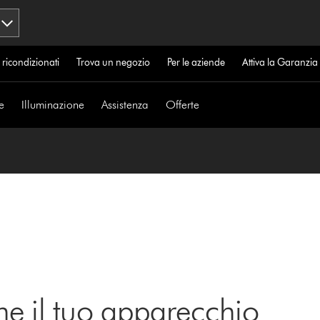
 ricondizionati
Trova un negozio
Per le aziende
Attiva la Garanzi
e
Illuminazione
Assistenza
Offerte
ne il tuo apparecchio