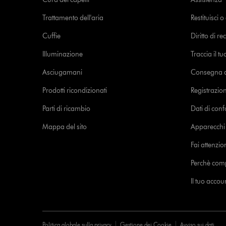
Trattamento dell'aria
Restituisci 
Cuffie
Diritto di re
Illuminazione
Traccia il t
Asciugamani
Consegna de
Prodotti ricondizionati
Registrazio
Parti di ricambio
Dati di con
Mappa del sito
Apparecchi c
Fai attenzion
Perchè com
Il tuo acco
Politica globale sulla privacy
Gestione dei Cookie
Avviso sui dati