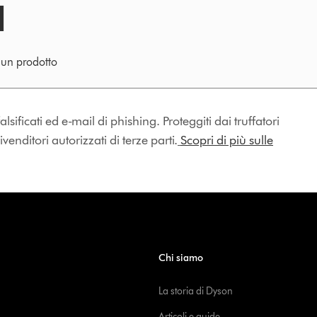
e un prodotto
lsificati ed e-mail di phishing. Proteggiti dai truffatori
enditori autorizzati di terze parti.
Scopri di più sulle
Chi siamo
La storia di Dyson
Articoli e guide