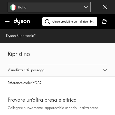
Salta
Italia
navigazione
Il
carrello
Cerca
è
su
vuoto
dyson.it
Dyson Supersonic™
Ripristino
Visualizza tutti i passaggi
Reference code:
XQ82
Provare un’altra presa elettrica
Collegare nuovamente l’apparecchio usando un’altra presa.