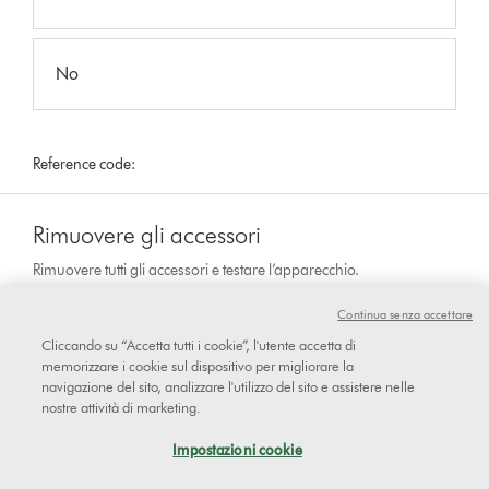
No
Reference code:
Rimuovere gli accessori
Rimuovere tutti gli accessori e testare l’apparecchio.
Continua senza accettare
Cliccando su “Accetta tutti i cookie”, l'utente accetta di
Il fischio è sempre presente anche
memorizzare i cookie sul dispositivo per migliorare la
navigazione del sito, analizzare l'utilizzo del sito e assistere nelle
dopo aver rimosso tutti gli
nostre attività di marketing.
accessori?
Impostazioni cookie