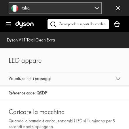
Salta
Italia
navigazione
Il
carrello
Cerca
è
su
vuoto
dyson.it
Dyson V11 Total Clean Extra
LED appare
Visualizza tutti i passaggi
Reference code:
QSDP
Caricare la macchina
Quando la batteria è carica, entrambi i LED si illuminano per 5
secondi e poi si spengono.