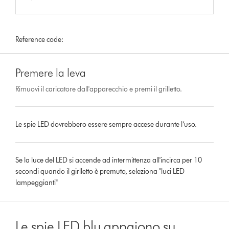
Reference code:
Premere la leva
Rimuovi il caricatore dall'apparecchio e premi il grilletto.
Le spie LED dovrebbero essere sempre accese durante l’uso.
Se la luce del LED si accende ad intermittenza all'incirca per 10
secondi quando il girlletto è premuto, seleziona "luci LED
lampeggianti"
Le spie LED blu appaiono su