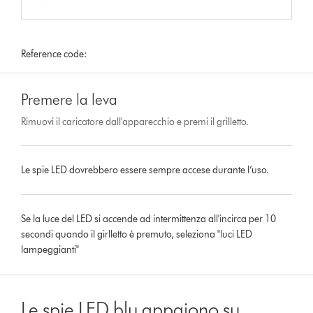
Reference code:
Premere la leva
Rimuovi il caricatore dall'apparecchio e premi il grilletto.
Le spie LED dovrebbero essere sempre accese durante l’uso.
Se la luce del LED si accende ad intermittenza all'incirca per 10
secondi quando il girlletto è premuto, seleziona "luci LED
lampeggianti"
Le spie LED blu appaiono su